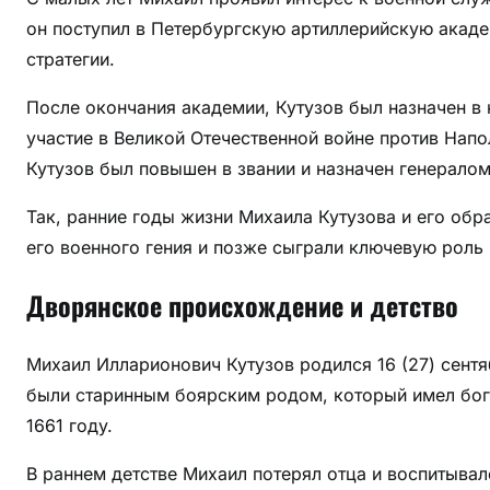
е
он поступил в Петербургскую артиллерийскую акаде
й
стратегии.
г
е
После окончания академии, Кутузов был назначен в
н
участие в Великой Отечественной войне против Нап
и
Кутузов был повышен в звании и назначен генерало
й
п
Так, ранние годы жизни Михаила Кутузова и его обр
р
его военного гения и позже сыграли ключевую роль 
о
л
Дворянское происхождение и детство
и
л
Михаил Илларионович Кутузов родился 16 (27) сентя
с
я
были старинным боярским родом, который имел бог
ч
1661 году.
е
В раннем детстве Михаил потерял отца и воспитывал
р