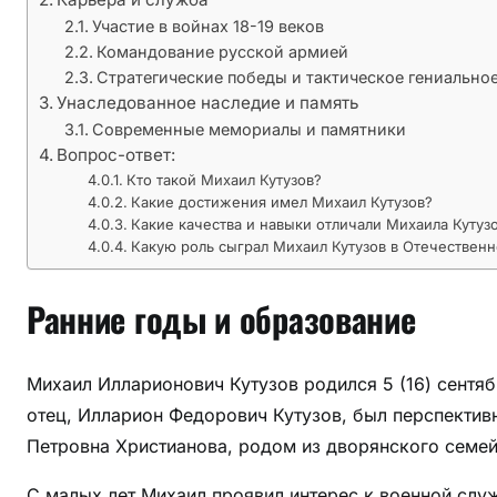
в
Участие в войнах 18-19 веков
о
Командование русской армией
е
Стратегические победы и тактическое гениальн
н
Унаследованное наследие и память
н
Современные мемориалы и памятники
о
Вопрос-ответ:
г
Кто такой Михаил Кутузов?
о
Какие достижения имел Михаил Кутузов?
Какие качества и навыки отличали Михаила Кутуз
г
Какую роль сыграл Михаил Кутузов в Отечественн
е
н
Ранние годы и образование
е
р
а
Михаил Илларионович Кутузов родился 5 (16) сентяб
л
отец, Илларион Федорович Кутузов, был перспектив
а
Петровна Христианова, родом из дворянского семей
,
ч
С малых лет Михаил проявил интерес к военной служ