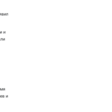
явил
и и
ыли
емя
ев и