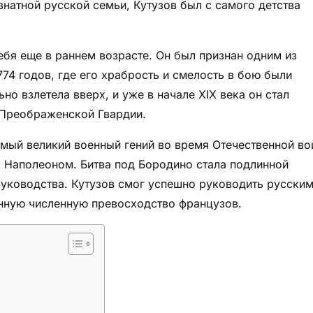
знатной русской семьи, Кутузов был с самого детства
ебя еще в раннем возрасте. Он был признан одним из
774 годов, где его храбрость и смелость в бою были
о взлетела вверх, и уже в начале XIX века он стал
Преображенской Гвардии.
мый великий военный гений во время Отечественной в
 с Наполеоном. Битва под Бородино стала подлинной
руководства. Кутузов смог успешно руководить русски
енную численную превосходство французов.