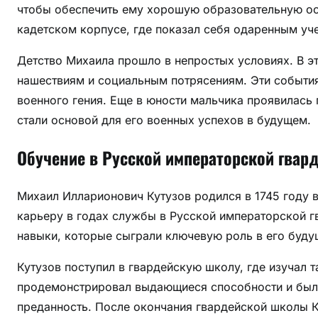
е
чтобы обеспечить ему хорошую образовательную ос
з
кадетском корпусе, где показал себя одаренным уч
в
Детство Михаила прошло в непростых условиях. В э
е
к
нашествиям и социальным потрясениям. Эти событи
а
военного гения. Еще в юности мальчика проявилась 
стали основой для его военных успехов в будущем.
Обучение в Русской императорской гвар
Михаил Илларионович Кутузов родился в 1745 году 
карьеру в годах службы в Русской императорской г
навыки, которые сыграли ключевую роль в его буду
Кутузов поступил в гвардейскую школу, где изучал т
продемонстрировал выдающиеся способности и был 
преданность. После окончания гвардейской школы Ку