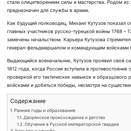
д
стали олицетворением силы и мастерства. Родом из 
о
предназначен для службы в армии.
с
Как будущий полководец, Михаил Кутузов показал с
т
и
главных участников русско-турецкой войны 1768 – 1
ж
замечены начальством. Карьера Кутузова стремительн
е
генерал-фельдмаршалом и командующим войсками 
н
и
Выдающийся военачальник, Кутузов проявил свой са
я
1812 года, когда Россия вступила в противостояние
в
проверкой его тактических навыков и образцового 
е
войсками и добиться победы, несмотря на существ
л
и
Содержание
к
Ранние годы и образование
о
Дворянское происхождение и детство
г
Обучение в Русской императорской гвардии
о
Карьера и служба