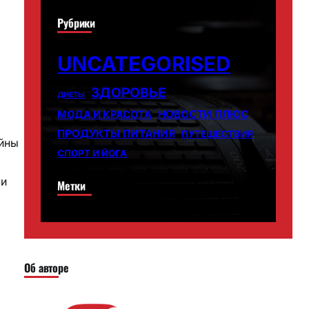
Рубрики
UNCATEGORISED
ЗДОРОВЬЕ
ДИЕТЫ
НОВОСТИ ПЛЮС
МОДА И КРАСОТА
ПРОДУКТЫ ПИТАНИЯ
ПУТЕШЕСТВИЯ
ойны
СПОРТ И ЙОГА
ми
Метки
Об авторе