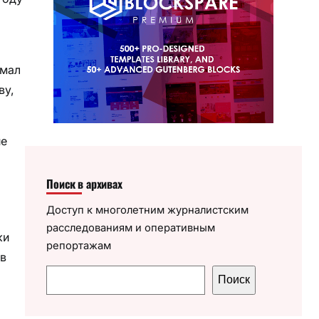
имал
ву,
ие
Поиск в архивах
Доступ к многолетним журналистским
расследованиям и оперативным
ки
репортажам
 в
П
Поиск
о
и