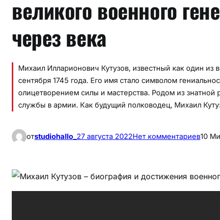
великого военного гене
через века
Михаил Илларионович Кутузов, известный как один из 
сентября 1745 года. Его имя стало символом гениально
олицетворением силы и мастерства. Родом из знатной р
службы в армии. Как будущий полководец, Михаил Куту
к
от
studiohallo_
27 августа 2022
Нет комментариев
10 М
М
и
х
а
и
л