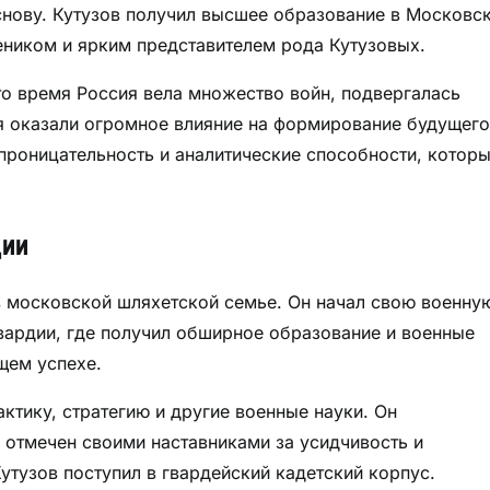
нову. Кутузов получил высшее образование в Московс
еником и ярким представителем рода Кутузовых.
то время Россия вела множество войн, подвергалась
я оказали огромное влияние на формирование будущего
проницательность и аналитические способности, котор
дии
в московской шляхетской семье. Он начал свою военну
вардии, где получил обширное образование и военные
щем успехе.
актику, стратегию и другие военные науки. Он
отмечен своими наставниками за усидчивость и
тузов поступил в гвардейский кадетский корпус.