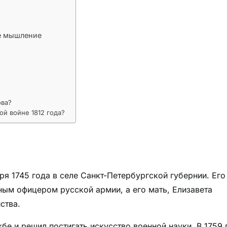
ое мышление
ова?
ой войне 1812 года?
ря 1745 года в селе Санкт-Петербургской губернии. Его
ным офицером русской армии, а его мать, Елизавета
ства.
бе и решил постигать искусство военной науки. В 1759 