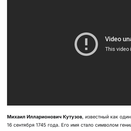
К
у
т
у
з
о
в
–
б
и
о
г
р
а
ф
и
Михаил Илларионович Кутузов
, известный как оди
я
16 сентября 1745 года. Его имя стало символом ген
и