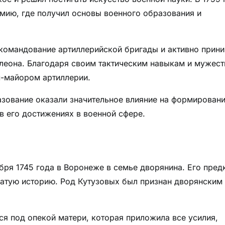
мию, где получил основы военного образования и
 командование артиллерийской бригады и активно прин
олеона. Благодаря своим тактическим навыкам и мужест
м-майором артиллерии.
азование оказали значительное влияние на формирован
в его достижениях в военной сфере.
бря 1745 года в Воронеже в семье дворянина. Его пред
атую историю. Род Кутузовых был признан дворянским
ся под опекой матери, которая приложила все усилия,