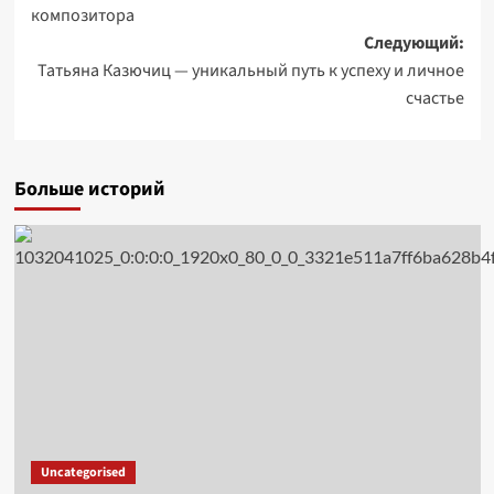
записи
композитора
Следующий:
Татьяна Казючиц — уникальный путь к успеху и личное
счастье
Больше историй
Uncategorised