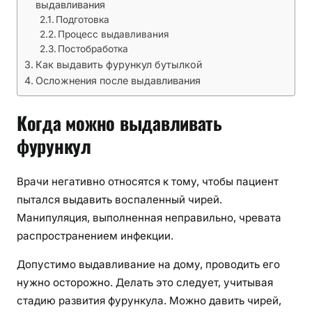
р
выдавливания
у
Подготовка
н
Процесс выдавливания
Постобработка
к
Как выдавить фурункул бутылкой
у
Осложнения после выдавливания
л
:
Когда можно выдавливать
п
р
фурункул
а
в
Врачи негативно относятся к тому, чтобы пациент
и
пытался выдавить воспаленный чирей.
л
Манипуляция, выполненная неправильно, чревата
а
п
распространением инфекции.
р
Допустимо выдавливание на дому, проводить его
о
нужно осторожно. Делать это следует, учитывая
ц
стадию развития фурункула. Можно давить чирей,
е