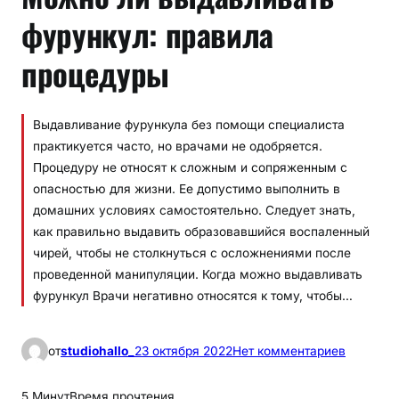
фурункул: правила
процедуры
Выдавливание фурункула без помощи специалиста
практикуется часто, но врачами не одобряется.
Процедуру не относят к сложным и сопряженным с
опасностью для жизни. Ее допустимо выполнить в
домашних условиях самостоятельно. Следует знать,
как правильно выдавить образовавшийся воспаленный
чирей, чтобы не столкнуться с осложнениями после
проведенной манипуляции. Когда можно выдавливать
фурункул Врачи негативно относятся к тому, чтобы…
к
от
studiohallo_
23 октября 2022
Нет комментариев
М
о
5 Минут
Время прочтения