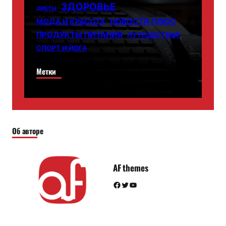
ЗДОРОВЬЕ
ДИЕТЫ
НОВОСТИ ПЛЮС
МОДА И КРАСОТА
ПРОДУКТЫ ПИТАНИЯ
ПУТЕШЕСТВИЯ
СПОРТ И ЙОГА
Метки
Об авторе
AF themes
Facebook
Twitter
YouTube