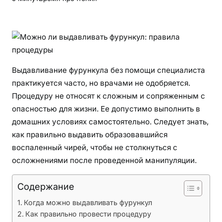
ж
н
о
л
и
в
Выдавливание фурункула без помощи специалиста
ы
практикуется часто, но врачами не одобряется.
д
Процедуру не относят к сложным и сопряженным с
а
опасностью для жизни. Ее допустимо выполнить в
в
домашних условиях самостоятельно. Следует знать,
л
как правильно выдавить образовавшийся
и
воспаленный чирей, чтобы не столкнуться с
в
осложнениями после проведенной манипуляции.
а
т
Содержание
ь
ф
Когда можно выдавливать фурункул
у
Как правильно провести процедуру