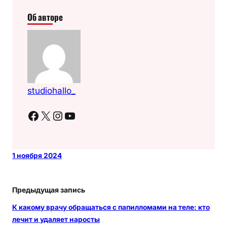
Об авторе
studiohallo_
Facebook
X
Instagram
YouTube
1 ноября 2024
Предыдущая запись
К какому врачу обращаться с папилломами на теле: кто
лечит и удаляет наросты