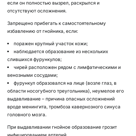
если он полностью вызрел, раскрылся и
д
у
отсутствуют осложнения.
р
Запрещено прибегать к самостоятельному
ы
избавлению от гнойника, если:
поражен крупный участок кожи;
наблюдается образование из нескольких
слившихся фурункулов;
чирей расположен рядом с лимфатическими и
венозными сосудами;
фурункул образовался на лице (возле глаз, в
области носогубного треугольника), неумелое его
выдавливание – причина опасных осложнений
вроде менингита, тромбоза кавернозного синуса
головного мозга.
При выдавливании гнойное образование грозит
инфицированием артерий.