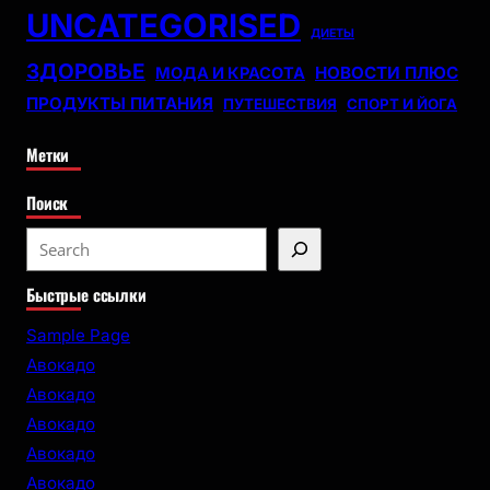
UNCATEGORISED
ДИЕТЫ
ЗДОРОВЬЕ
НОВОСТИ ПЛЮС
МОДА И КРАСОТА
ПРОДУКТЫ ПИТАНИЯ
ПУТЕШЕСТВИЯ
СПОРТ И ЙОГА
Метки
Поиск
S
e
Быстрые ссылки
a
r
Sample Page
c
Авокадо
h
Авокадо
Авокадо
Авокадо
Авокадо