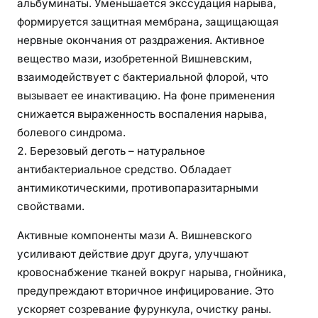
альбуминаты. Уменьшается экссудация нарыва,
н
а
формируется защитная мембрана, защищающая
р
нервные окончания от раздражения. Активное
ы
вещество мази, изобретенной Вишневским,
в
взаимодействует с бактериальной флорой, что
а
вызывает ее инактивацию. На фоне применения
х
снижается выраженность воспаления нарыва,
:
болевого синдрома.
м
Березовый деготь – натуральное
е
антибактериальное средство. Обладает
т
антимикотическими, противопаразитарными
о
свойствами.
д
ы
Активные компоненты мази А. Вишневского
п
усиливают действие друг друга, улучшают
р
кровоснабжение тканей вокруг нарыва, гнойника,
и
предупреждают вторичное инфицирование. Это
м
ускоряет созревание фурункула, очистку раны.
е