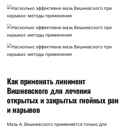
н
е
н
и
я
Как применять линимент
Вишневского для лечения
открытых и закрытых гнойных ран
и нарывов
Мазь А. Вишневского применяется только для