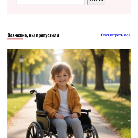
о
и
с
к
Возможно, вы пропустили
Посмотреть все