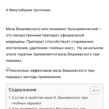
Н
а
4 Минуты
Время прочтения
с
к
о
Мазь Вишневского или линимент бальзамический –
л
это лекарственный препарат официальной
ь
медицины. Препарат способствует созреванию
к
воспаления, удалению гнойных масс. На начальном
о
этапе терапии применяется мазь Вишневского при
э
нарывах.
ф
ф
е
к
т
Содержание
и
в
Состав и свойства мази А. Вишневского при
н
гнойных нарывах
а
Как применять линимент Вишневского для