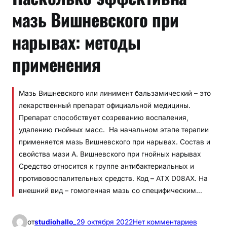
мазь Вишневского при
нарывах: методы
применения
Мазь Вишневского или линимент бальзамический – это
лекарственный препарат официальной медицины.
Препарат способствует созреванию воспаления,
удалению гнойных масс. На начальном этапе терапии
применяется мазь Вишневского при нарывах. Состав и
свойства мази А. Вишневского при гнойных нарывах
Средство относится к группе антибактериальных и
противовоспалительных средств. Код – АТХ D08AX. На
внешний вид – гомогенная мазь со специфическим…
к
от
studiohallo_
29 октября 2022
Нет комментариев