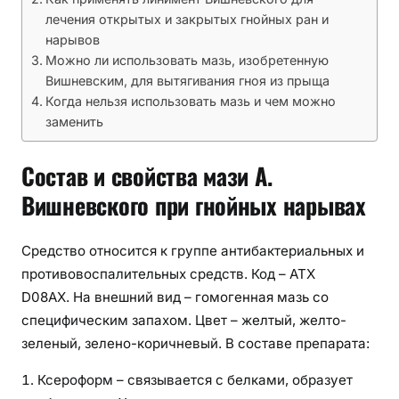
м
лечения открытых и закрытых гнойных ран и
нарывов
а
Можно ли использовать мазь, изобретенную
з
Вишневским, для вытягивания гноя из прыща
ь
Когда нельзя использовать мазь и чем можно
В
заменить
и
ш
Состав и свойства мази А.
н
е
Вишневского при гнойных нарывах
в
с
Средство относится к группе антибактериальных и
к
противовоспалительных средств. Код – АТХ
о
D08AX. На внешний вид – гомогенная мазь со
г
о
специфическим запахом. Цвет – желтый, желто-
п
зеленый, зелено-коричневый. В составе препарата:
р
Ксероформ – связывается с белками, образует
и