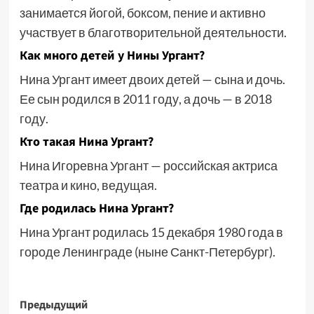
занимается йогой, боксом, пение и активно
участвует в благотворительной деятельности.
Как много детей у Нины Ургант?
Нина Ургант имеет двоих детей — сына и дочь.
Ее сын родился в 2011 году, а дочь — в 2018
году.
Кто такая Нина Ургант?
Нина Игоревна Ургант — российская актриса
театра и кино, ведущая.
Где родилась Нина Ургант?
Нина Ургант родилась 15 декабря 1980 года в
городе Ленинграде (ныне Санкт-Петербург).
Навигация
Предыдущий