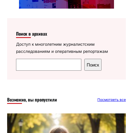
Поиск в архивах
Доступ к многолетним журналистским
расследованиям и оперативным репортажам
П
Поиск
о
и
с
к
Возможно, вы пропустили
Посмотреть все