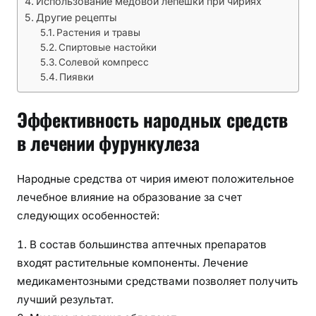
Использование медовой лепешки при чириях
д
Другие рецепты
л
Растения и травы
я
Спиртовые настойки
л
Солевой компресс
е
Пиявки
ч
е
Эффективность народных средств
н
в лечении фурункулеза
и
я
ф
Народные средства от чирия имеют положительное
у
лечебное влияние на образование за счет
р
следующих особенностей:
у
н
В состав большинства аптечных препаратов
к
входят растительные компоненты. Лечение
у
медикаментозными средствами позволяет получить
л
лучший результат.
о