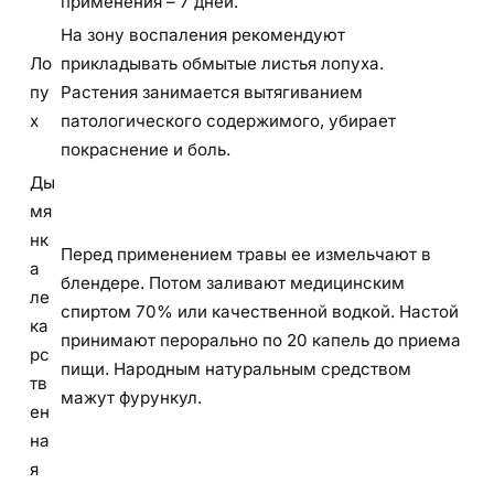
применения – 7 дней.
На зону воспаления рекомендуют
Ло
прикладывать обмытые листья лопуха.
пу
Растения занимается вытягиванием
х
патологического содержимого, убирает
покраснение и боль.
Ды
мя
нк
Перед применением травы ее измельчают в
а
блендере. Потом заливают медицинским
ле
спиртом 70% или качественной водкой. Настой
ка
принимают перорально по 20 капель до приема
рс
пищи. Народным натуральным средством
тв
мажут фурункул.
ен
на
я