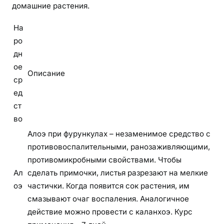
домашние растения.
На
ро
дн
ое
Описание
ср
ед
ст
во
Алоэ при фурункулах – незаменимое средство с
противовоспалительными, ранозаживляющими,
противомикробными свойствами. Чтобы
Ал
сделать примочки, листья разрезают на мелкие
оэ
частички. Когда появится сок растения, им
смазывают очаг воспаления. Аналогичное
действие можно провести с каланхоэ. Курс