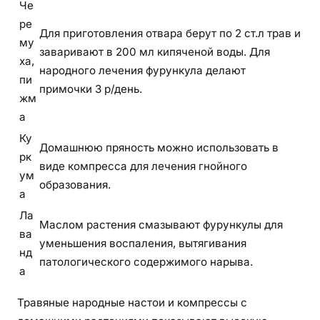
Че
ре
Для приготовления отвара берут по 2 ст.л трав и
му
заваривают в 200 мл кипяченой воды. Для
ха,
народного лечения фурункула делают
пи
примочки 3 р/день.
жм
а
Ку
Домашнюю пряность можно использовать в
рк
виде компресса для лечения гнойного
ум
образования.
а
Ла
Маслом растения смазывают фурункулы для
ва
уменьшения воспаления, вытягивания
нд
патологического содержимого нарыва.
а
Травяные народные настои и компрессы с