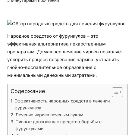
5 Минут
Время прочтения
з
о
р
н
а
Народное средство от фурункулов – это
р
эффективная альтернатива лекарственным
о
препаратам. Домашнее лечение чирьев позволяет
д
ускорить процесс созревания нарыва, устранить
н
гнойно-воспалительное образование с
ы
минимальными денежными затратами.
х
с
Содержание
р
е
Эффективность народных средств в лечении
д
фурункулеза
Лечение чириев печеным луком
с
Пивные дрожжи как средство борьбы с
т
фурункулами
в