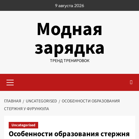
Перейти
9 августа 2026
к
содержимому
Модная
зарядка
ТРЕНД ТРЕНИРОВОК
Основное
меню
ГЛАВНАЯ
UNCATEGORISED
ОСОБЕННОСТИ ОБРАЗОВАНИЯ
СТЕРЖНЯ У ФУРУНКУЛА
Uncategorised
Особенности образования стержня