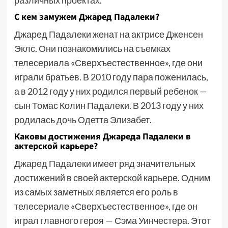
различных проектах.
С кем замужем Джаред Падалеки?
Джаред Падалеки женат на актрисе Дженсен
Эклс. Они познакомились на съемках
телесериала «Сверхъестественное», где они
играли братьев. В 2010 году пара поженилась,
а в 2012 году у них родился первый ребенок —
сын Томас Колин Падалеки. В 2013 году у них
родилась дочь Одетта Элизабет.
Каковы достижения Джареда Падалеки в
актерской карьере?
Джаред Падалеки имеет ряд значительных
достижений в своей актерской карьере. Одним
из самых заметных является его роль в
телесериале «Сверхъестественное», где он
играл главного героя — Сэма Уинчестера. Этот