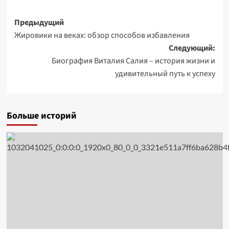
Навигация
Предыдущий
Жировики на веках: обзор способов избавления
записи
Следующий:
Биография Виталия Салия – история жизни и
удивительный путь к успеху
Больше историй