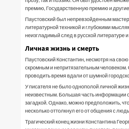
прозу, так и поэзию. Он был удостоен мно
премию, Государственную премию и другие
Паустовский был непревзойденным мастеро
литературной техникой и глубокими мыслям
неизгладимый след в русской литературе и
Личная жизнь и смерть
Паустовский Константин, несмотря на свою
скромным и непритязательным человеком. 
проводить время вдали от шумной городско
У писателя не было однополой личной жизни
неизвестным. Большая часть информации о 
загадкой. Однако, можно предположить, чт
несколько оттолкнул его от общения с люд
Трагический конец жизни Константина Геор