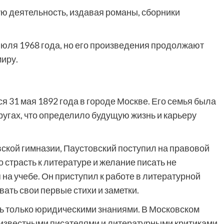
ю деятельность, издавая романы, сборники
июля 1968 года, но его произведения продолжают
иру.
я 31 мая 1892 года в городе Москве. Его семья была
ругах, что определило будущую жизнь и карьеру
вской гимназии, Паустовский поступил на правовой
о страсть к литературе и желание писать не
на учебе. Он приступил к работе в литературной
вать свои первые стихи и заметки.
сь только юридическими знаниями. В Московском
 известными писателями и литературными критиками,