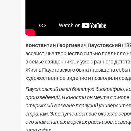
Константин Георгиевич Паустовский
(18
эссеист, чье творчество сильно повлияло н
в семье священника, и уже с раннего детств
Жизнь Паустовского была насыщена событи
художественное видение и позволили созд
Паустовский имел богатую биографию, ко
произведений. В юности он мечтал о море 
открытый в океане плавучий университет,
странам. Это путешествие оказало огром
его знаменитых морских рассказов, освещ
пароходах.