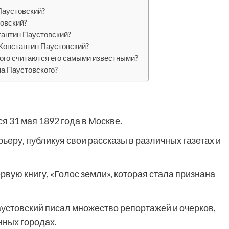
Паустовский?
товский?
тантин Паустовский?
Константин Паустовский?
ого считаются его самыми известными?
на Паустовского?
я 31 мая 1892 года в Москве.
рьеру, публикуя свои рассказы в различных газетах и
рвую книгу, «Голос земли», которая стала признана
устовский писал множество репортажей и очерков,
нных городах.