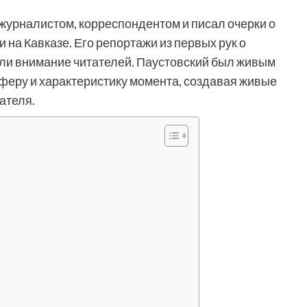
журналистом, корреспондентом и писал очерки о
 на Кавказе. Его репортажи из первых рук о
ли внимание читателей. Паустовский был живым
еру и характеристику момента, создавая живые
ателя.