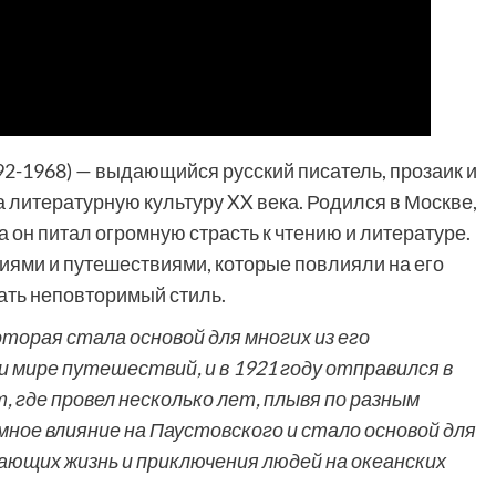
92-1968) — выдающийся русский писатель, прозаик и
а литературную культуру XX века. Родился в Москве,
а он питал огромную страсть к чтению и литературе.
ями и путешествиями, которые повлияли на его
ать неповторимый стиль.
торая стала основой для многих из его
и мире путешествий, и в 1921 году отправился в
 где провел несколько лет, плывя по разным
ное влияние на Паустовского и стало основой для
ающих жизнь и приключения людей на океанских