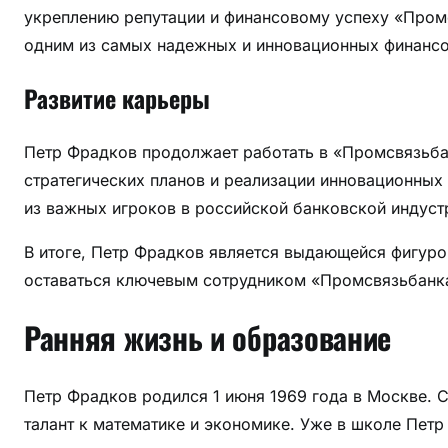
в
укреплению репутации и финансовому успеху «Промс
б
одним из самых надежных и инновационных финансов
а
н
Развитие карьеры
к
о
Петр Фрадков продолжает работать в «Промсвязьбан
в
стратегических планов и реализации инновационных
с
из важных игроков в российской банковской индуст
к
о
В итоге, Петр Фрадков является выдающейся фигур
й
оставаться ключевым сотрудником «Промсвязьбанк
и
н
Ранняя жизнь и образование
д
у
с
Петр Фрадков родился 1 июня 1969 года в Москве. С
т
талант к математике и экономике. Уже в школе Петр
р