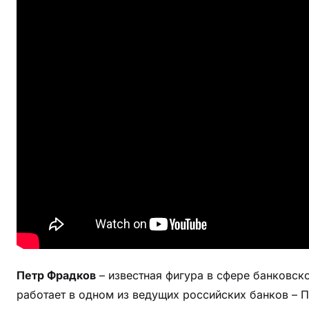
а
д
к
о
в
—
п
у
т
ь
о
т
с
т
у
д
Петр Фрадков
– известная фигура в сфере банковск
е
работает в одном из ведущих российских банков – 
н