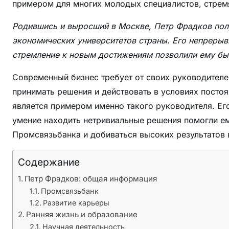
т
примером для многих молодых специалистов, стремя
а
Родившись и выросший в Москве, Петр Фрадков пол
д
экономических университетов страны. Его непрерыв
о
г
стремление к новым достижениям позволили ему бы
е
Современный бизнес требует от своих руководителей
н
принимать решения и действовать в условиях пост
е
р
является примером именно такого руководителя. Ег
а
умение находить нетривиальные решения помогли е
л
Промсвязьбанка и добиваться высоких результатов 
ь
н
Содержание
о
Петр Фрадков: общая информация
г
Промсвязьбанк
о
Развитие карьеры
д
Ранняя жизнь и образование
и
Научная деятельность