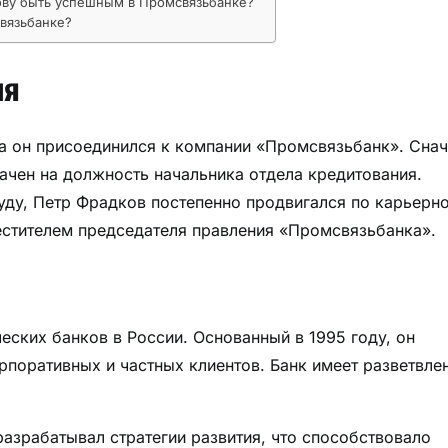
ову быть успешным в Промсвязьбанке?
вязьбанке?
ия
да он присоединился к компании «Промсвязьбанк». Сна
ачен на должность начальника отдела кредитования.
ду, Петр Фрадков постепенно продвигался по карьерн
местителем председателя правления «Промсвязьбанка».
ских банков в России. Основанный в 1995 году, он
рпоративных и частных клиентов. Банк имеет разветвле
разрабатывал стратегии развития, что способствовало