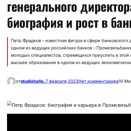
генерального директо
биография и рост в ба
Петр Фрадков – известная фигура в сфере банковского 
одном из ведущих российских банков – Промсвязьбанке
молодых специалистов, стремящихся преуспеть в этой 
высшее образование в одном из ведущих экономическ
к
от
studiohallo_
7 февраля 2023
Нет комментариев
10 Ми
П
е
т
р
Ф
р