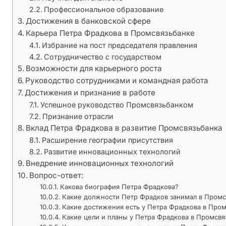
р
Профессиональное образование
е
Достижения в банковской сфере
к
Карьера Петра Фрадкова в Промсвязьбанке
т
Избрание на пост председателя правления
о
Сотрудничество с государством
р
Возможности для карьерного роста
а
Руководство сотрудниками и командная работа
П
Достижения и признание в работе
р
Успешное руководство Промсвязьбанком
Признание отрасли
о
Вклад Петра Фрадкова в развитие Промсвязьбанка
м
Расширение географии присутствия
с
Развитие инновационных технологий
в
Внедрение инновационных технологий
я
Вопрос-ответ:
з
Какова биография Петра Фрадкова?
ь
Какие должности Петр Фрадков занимал в Промс
б
Какие достижения есть у Петра Фрадкова в Про
Какие цели и планы у Петра Фрадкова в Промсвя
а