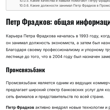
Какие качества и навыки помогают Петру Фрадк
н
Какие должности занимал Петр Фрадков в Промс
к
а
Петр Фрадков: общая информац
—
б
и
Карьера Петра Фрадкова началась в 1993 году, ког
о
он занимал должность экономиста, а затем был назн
г
Благодаря своему профессионализму и упорному тру
р
лестнице до того, что в 2004 году был назначен за
а
ф
Промсвязьбанк
и
я
и
Промсвязьбанк является одним из ведущих коммерче
р
предлагает широкий спектр банковских услуг для ко
о
сеть филиалов и представительств по всей стране.
с
т
Петр Фрадков
активно внедрял новые технологии и 