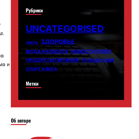
Рубрики
UNCATEGORISED
а.
ЗДОРОВЬЕ
ДИЕТЫ
НОВОСТИ ПЛЮС
МОДА И КРАСОТА
ов
ПРОДУКТЫ ПИТАНИЯ
ПУТЕШЕСТВИЯ
ма и
СПОРТ И ЙОГА
Метки
Об авторе