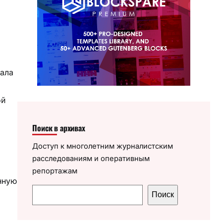
чала
ой
Поиск в архивах
Доступ к многолетним журналистским
расследованиям и оперативным
репортажам
нную
П
Поиск
о
и