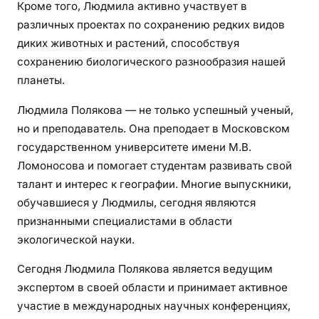
Кроме того, Людмила активно участвует в
о
с
различных проектах по сохранению редких видов
т
диких животных и растений, способствуя
и
сохранению биологического разнообразия нашей
ж
планеты.
е
Людмила Полякова — не только успешный ученый,
н
и
но и преподаватель. Она преподает в Московском
я
государственном университете имени М.В.
и
Ломоносова и помогает студентам развивать свой
и
талант и интерес к географии. Многие выпускники,
н
обучавшиеся у Людмилы, сегодня являются
т
признанными специалистами в области
е
экологической науки.
р
е
Сегодня Людмила Полякова является ведущим
с
экспертом в своей области и принимает активное
н
участие в международных научных конференциях,
ы