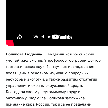
к
р
а
и
н
с
к
а
я
Полякова Людмила
— выдающийся российский
п
ученый, заслуженный профессор географии, доктор
е
географических наук. Ее научные исследования
в
посвящены в основном изучению природных
и
ресурсов и экологии, а также развитию стратегий
ц
а
управления и охраны окружающей среды.
и
Благодаря своему неутомимому труду и
а
энтузиазму, Людмила Полякова заслужила
к
признание как в России, так и за ее пределами.