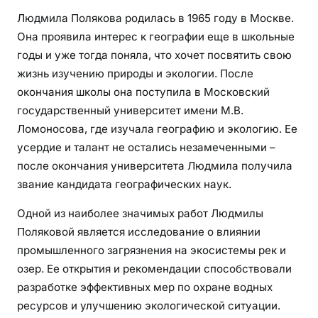
т
Людмила Полякова родилась в 1965 году в Москве.
р
и
Она проявила интерес к географии еще в школьные
с
годы и уже тогда поняла, что хочет посвятить свою
а
жизнь изучению природы и экологии. После
,
окончания школы она поступила в Московский
е
государственный университет имени М.В.
е
Ломоносова, где изучала географию и экологию. Ее
б
усердие и талант не остались незамеченными –
и
после окончания университета Людмила получила
о
звание кандидата географических наук.
г
р
Одной из наиболее значимых работ Людмилы
а
Поляковой является исследование о влиянии
ф
промышленного загрязнения на экосистемы рек и
и
озер. Ее открытия и рекомендации способствовали
я
разработке эффективных мер по охране водных
,
ресурсов и улучшению экологической ситуации.
д