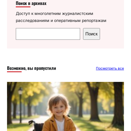
Поиск в архивах
Доступ к многолетним журналистским
расследованиям и оперативным репортажам
П
Поиск
о
и
с
к
Возможно, вы пропустили
Посмотреть все