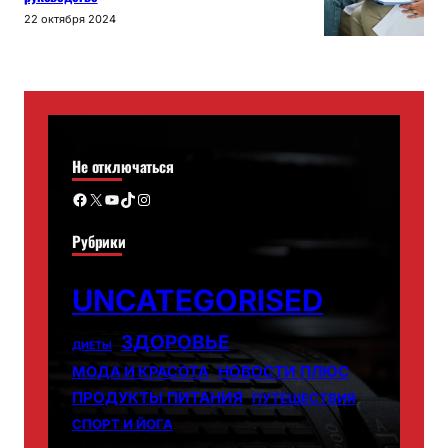
22 октября 2024
Не отключаться
Facebook
X
YouTube
TikTok
Instagram
Рубрики
UNCATEGORISED
ЗДОРОВЬЕ
ДИЕТЫ
НОВОСТИ ПЛЮС
МОДА И КРАСОТА
ПРОДУКТЫ ПИТАНИЯ
ПУТЕШЕСТВИЯ
СПОРТ И ЙОГА