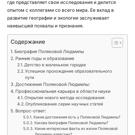
где представляет свои исследования и делится
е
опытом с коллегами со всего мира. Ее вклад в
ф
развитие географии и экологии заслуживает
а
наивысшей похвалы и признания.
к
т
Содержание
ы
Биография Поляковой Людмилы
Ранние годы и образование
Детство в маленьком городке
Успешное прохождение образовательного
пути
Достижения Поляковой Людмилы:
Профессиональная карьера в области науки
Открытие нового метода исследования
Опубликование серии научных статей
Вопрос-ответ:
Какие достижения есть у Поляковой Людмилы?
Какова биография Поляковой Людмилы?
Какие интересные факты из жизни Поляковой
Людмилы известны?