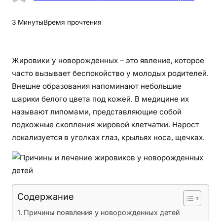
П
р
3 Минуты
Время прочтения
и
ч
и
Жировики у новорожденных – это явление, которое
н
часто вызывает беспокойство у молодых родителей.
ы
Внешне образования напоминают небольшие
и
шарики белого цвета под кожей. В медицине их
л
называют липомами, представляющие собой
е
подкожные скопления жировой клетчатки. Нарост
ч
локализуется в уголках глаз, крыльях носа, щечках.
е
н
и
е
ж
Содержание
и
р
Причины появления у новорожденных детей