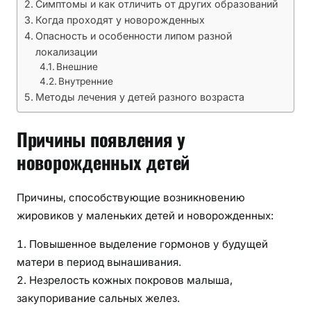
о
Симптомы и как отличить от других образований
в
Когда проходят у новорожденных
и
Опасность и особенности липом разной
к
локализации
Внешние
о
Внутренние
в
Методы лечения у детей разного возраста
у
н
Причины появления у
о
в
новорожденных детей
о
р
Причины, способствующие возникновению
о
жировиков у маленьких детей и новорожденных:
ж
д
Повышенное выделение гормонов у будущей
е
матери в период вынашивания.
н
Незрелость кожных покровов малыша,
н
закупоривание сальных желез.
ы