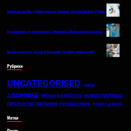
Нарколог на Дом в Новокузнецке: Помощь, Которая Всегда Рядом
Кодирование от алкоголизма в Кемерово: Полный путеводитель
Вызов нарколога на дом в Кемерово: Полное руководство
Рубрики
UNCATEGORISED
ДИЕТЫ
ЗДОРОВЬЕ
НОВОСТИ ПЛЮС
МОДА И КРАСОТА
ПРОДУКТЫ ПИТАНИЯ
ПУТЕШЕСТВИЯ
СПОРТ И ЙОГА
Метки
Поиск