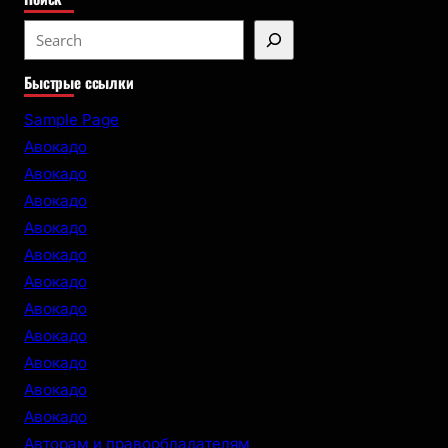
S
e
Быстрые ссылки
a
r
Sample Page
c
Авокадо
h
Авокадо
Авокадо
Авокадо
Авокадо
Авокадо
Авокадо
Авокадо
Авокадо
Авокадо
Авокадо
Авторам и правообладателям