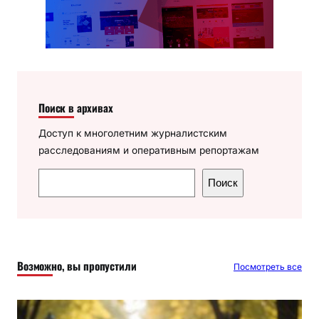
Поиск в архивах
Доступ к многолетним журналистским
расследованиям и оперативным репортажам
П
Поиск
о
и
с
к
Возможно, вы пропустили
Посмотреть все