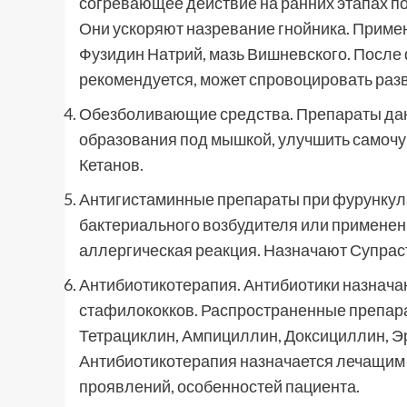
согревающее действие на ранних этапах п
Они ускоряют назревание гнойника. Приме
Фузидин Натрий, мазь Вишневского. После
рекомендуется, может спровоцировать раз
Обезболивающие средства. Препараты дан
образования под мышкой, улучшить самочу
Кетанов.
Антигистаминные препараты при фурункула
бактериального возбудителя или применени
аллергическая реакция. Назначают Супраст
Антибиотикотерапия. Антибиотики назнача
стафилококков. Распространенные препара
Тетрациклин, Ампициллин, Доксициллин, Э
Антибиотикотерапия назначается лечащим 
проявлений, особенностей пациента.