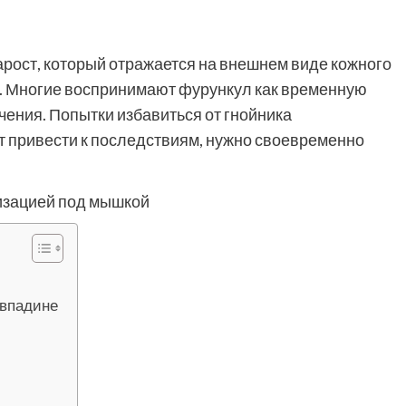
рост, который отражается на внешнем виде кожного
. Многие воспринимают фурункул как временную
чения. Попытки избавиться от гнойника
т привести к последствиям, нужно своевременно
 впадине