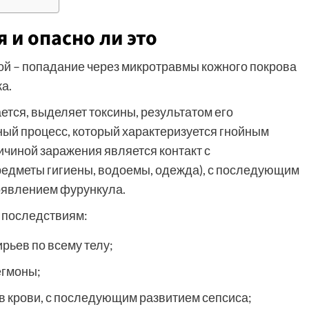
 и опасно ли это
й – попадание через микротравмы кожного покрова
а.
тся, выделяет токсины, результатом его
ый процесс, который характеризуется гнойным
чиной заражения является контакт с
едметы гигиены, водоемы, одежда), с последующим
оявлением фурункула.
 последствиям:
рьев по всему телу;
егмоны;
в крови, с последующим развитием сепсиса;