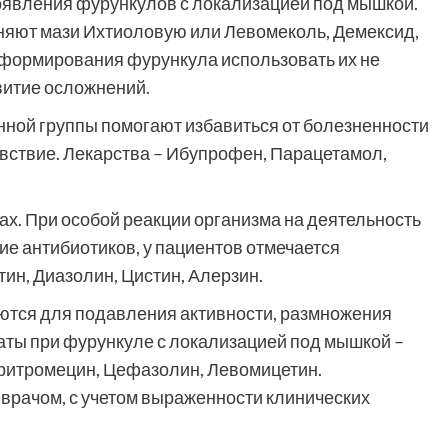
оявления фурункулов с локализацией под мышкой.
няют мази Ихтиоловую или Левомеколь, Демексид,
 формирования фурункула использовать их не
витие осложнений.
ной группы помогают избавиться от болезненности
вствие. Лекарства – Ибупрофен, Парацетамол,
х. При особой реакции организма на деятельность
е антибиотиков, у пациентов отмечается
ин, Диазолин, Цистин, Алерзин.
ются для подавления активности, размножения
ты при фурункуле с локализацией под мышкой –
ритромецин, Цефазолин, Левомицетин.
врачом, с учетом выраженности клинических