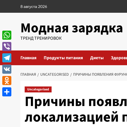
Перейти
8 августа 2026
к
содержимому
Модная зарядка
ТРЕНД ТРЕНИРОВОК
WhatsApp
Viber
Главная
Продукты питания
Диеты
Здоров
Telegram
ГЛАВНАЯ
UNCATEGORISED
ПРИЧИНЫ ПОЯВЛЕНИЯ ФУРУН
VK
Odnoklassniki
Uncategorised
Причины появл
Отправить
локализацией 