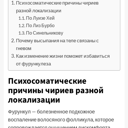
Психосоматические причины чириев
разной локализации
По Луизе Хей
По Лиз Бурбо
По Синельникову
Почему высыпания на теле связаны с
гневом
Как изменение жизни поможет избавиться
от фурункулеза
Психосоматические
причины чириев разной
локализации
Фурункул — болезненное подкожное
воспаление волосяного фолликула, которое
сопровождается ощущением дискомфорта,