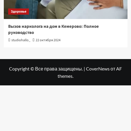
Здоровье
Вызов нарколога на дом в Кемерово: Полное
руководство
studiohallo_
22 октября 2024
Copyright © Все права защищены.
|
CoverNews
от AF
themes.