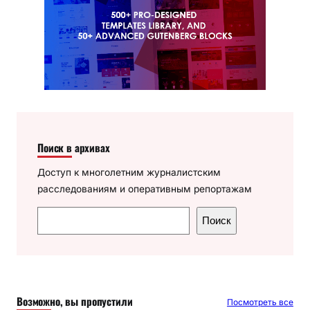
Поиск в архивах
Доступ к многолетним журналистским
расследованиям и оперативным репортажам
П
Поиск
о
и
с
к
Возможно, вы пропустили
Посмотреть все