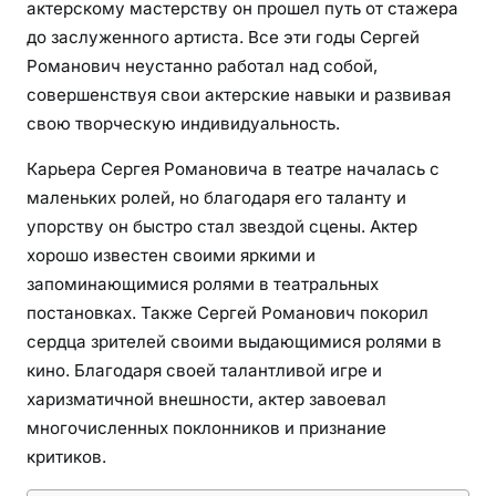
и
актерскому мастерству он прошел путь от стажера
о
до заслуженного артиста. Все эти годы Сергей
г
Романович неустанно работал над собой,
р
совершенствуя свои актерские навыки и развивая
а
свою творческую индивидуальность.
ф
и
Карьера Сергея Романовича в театре началась с
я
маленьких ролей, но благодаря его таланту и
и
упорству он быстро стал звездой сцены. Актер
л
хорошо известен своими яркими и
и
запоминающимися ролями в театральных
ч
постановках. Также Сергей Романович покорил
н
сердца зрителей своими выдающимися ролями в
а
кино. Благодаря своей талантливой игре и
я
харизматичной внешности, актер завоевал
ж
многочисленных поклонников и признание
и
критиков.
з
н