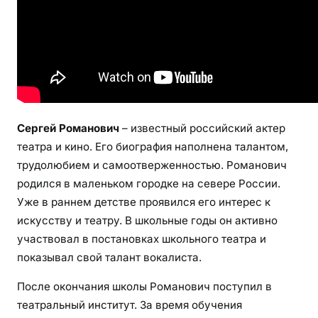
а
н
т
л
и
в
ы
Сергей Романович
– известный российский актер
й
театра и кино. Его биография наполнена талантом,
а
трудолюбием и самоотверженностью. Романович
к
родился в маленьком городке на севере России.
т
Уже в раннем детстве проявился его интерес к
е
р
искусству и театру. В школьные годы он активно
,
участвовал в постановках школьного театра и
е
показывал свой талант вокалиста.
г
После окончания школы Романович поступил в
о
театральный институт. За время обучения
б