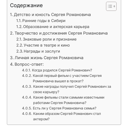
ь
Содержание
в
Детство и юность Сергея Романовича
с
Ранние годы в Сибири
е
Образование и актерская карьера
е
Творчество и достижения Сергея Романовича
щ
Знаковые роли и признание
е
Участие в театре и кино
Награды и заслуги
о
Личная жизнь Сергея Романовича
к
Вопрос-ответ:
у
Когда родился Сергей Романович?
т
Какой первый фильм с участием Сергея
а
Романовича вышел в прокат?
н
Какие награды получил Сергей Романович за
свою карьеру?
ы
Какие фильмы стали самыми известными
т
работами Сергея Романовича?
а
Есть ли у Сергея Романовича семья?
й
Каким образом Сергей Романович стал
актером?
н
о