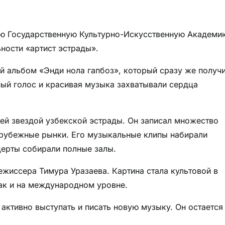
ую Государственную Культурно-Искусственную Академи
ности «артист эстрады».
й альбом «Энди нола гапбоз», который сразу же получ
ный голос и красивая музыка захватывали сердца
щей звездой узбекской эстрады. Он записал множество
зарубежные рынки. Его музыкальные клипы набирали
церты собирали полные залы.
ежиссера Тимура Уразаева. Картина стала культовой в
так и на международном уровне.
активно выступать и писать новую музыку. Он остается