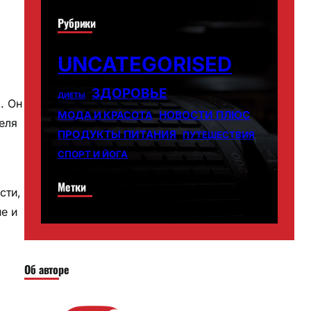
Рубрики
UNCATEGORISED
ЗДОРОВЬЕ
ДИЕТЫ
. Он
НОВОСТИ ПЛЮС
МОДА И КРАСОТА
еля
ПРОДУКТЫ ПИТАНИЯ
ПУТЕШЕСТВИЯ
СПОРТ И ЙОГА
Метки
сти,
е и
Об авторе