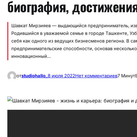
биография, достижения
Шавкат Мирзияев — выдающийся предприниматель, изв
Родившийся в уважаемой семье в городе Ташкенте, Узб
себя как одного из ведущих бизнесменов региона. В с
предпринимательские способности, основав несколько
инновационный…
к
от
studiohallo_
8 июля 2022
Нет комментариев
7 Минут
Ш
а
в
к
а
т
М
и