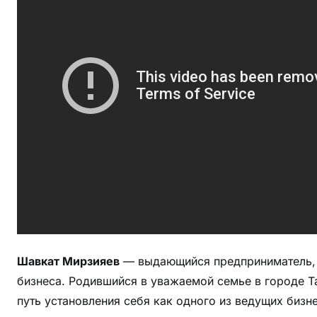
р
з
и
я
е
в
—
ж
и
з
н
ь
и
к
Шавкат Мирзияев
— выдающийся предприниматель, 
а
бизнеса. Родившийся в уважаемой семье в городе Т
р
ь
путь установления себя как одного из ведущих бизн