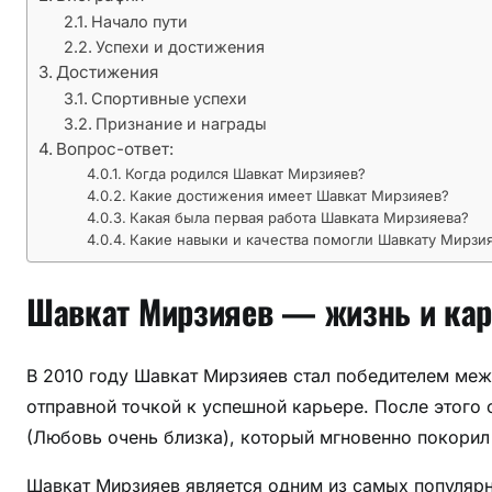
и
Начало пути
ж
Успехи и достижения
е
Достижения
н
Спортивные успехи
и
Признание и награды
я
Вопрос-ответ:
и
Когда родился Шавкат Мирзияев?
в
Какие достижения имеет Шавкат Мирзияев?
Какая была первая работа Шавката Мирзияева?
д
Какие навыки и качества помогли Шавкату Мирзия
о
х
Шавкат Мирзияев — жизнь и кар
н
о
в
В 2010 году Шавкат Мирзияев стал победителем меж
е
отправной точкой к успешной карьере. После этого
н
(Любовь очень близка), который мгновенно покорил
и
е
Шавкат Мирзияев является одним из самых популярны