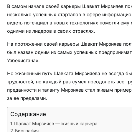
е
В самом начале своей карьеры Шавкат Мирзияев по
р
несколько успешных стартапов в сфере информацио
а
—
видеть потенциал в новых технологиях помогли ему
б
одними из лидеров в своих отраслях.
и
На протяжении своей карьеры Шавкат Мирзияев полу
о
г
был назван одним из самых успешных предпринимате
р
Узбекистана».
а
Но жизненный путь Шавката Мирзияева не всегда бы
ф
и
трудностей, но каждый раз сумел преодолеть все тр
я
преданности и таланту Мирзияев стал живым пример
,
за ее пределами.
д
о
Содержание
с
Шавкат Мирзияев — жизнь и карьера
т
Биография