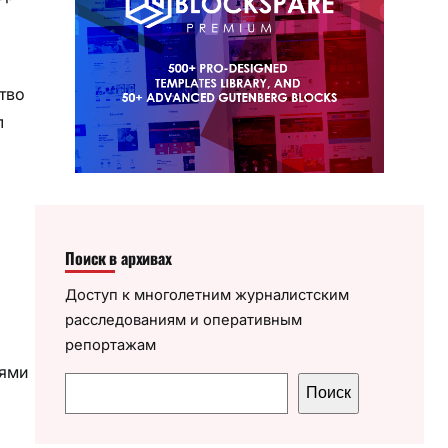
тво
л
Поиск в архивах
Доступ к многолетним журналистским
расследованиям и оперативным
репортажам
нями
П
Поиск
о
и