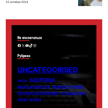
22 октября 2024
Не отключаться
Facebook
X
YouTube
TikTok
Instagram
Рубрики
UNCATEGORISED
ЗДОРОВЬЕ
ДИЕТЫ
НОВОСТИ ПЛЮС
МОДА И КРАСОТА
ПРОДУКТЫ ПИТАНИЯ
ПУТЕШЕСТВИЯ
СПОРТ И ЙОГА