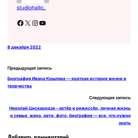
studiohallo_
Facebook
X
Instagram
YouTube
8 декабря 2022
Предыдущая запись
Биография Ивана Крылова — краткая история жизни и
творчества
Следующая запись
Николай Цискаридзе – актёр и режиссёр, личная жизнь
и семья, жена, дети, фото, биография — все, что нужно
знать
Добавить комментарий