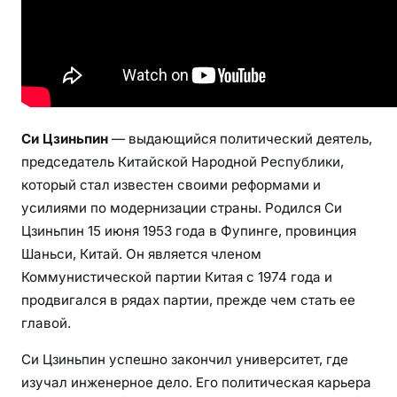
,
л
и
ч
н
а
Си Цзиньпин
— выдающийся политический деятель,
я
председатель Китайской Народной Республики,
ж
который стал известен своими реформами и
и
усилиями по модернизации страны. Родился Си
з
Цзиньпин 15 июня 1953 года в Фупинге, провинция
н
ь
Шаньси, Китай. Он является членом
и
Коммунистической партии Китая с 1974 года и
д
продвигался в рядах партии, прежде чем стать ее
е
главой.
т
Си Цзиньпин успешно закончил университет, где
и
—
изучал инженерное дело. Его политическая карьера