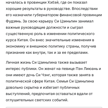
в
началась в провинции Хэбэй, где он показал
с
хорошие результаты в руководстве. Впоследствии
ё
его назначили губернатором финансовой провинции
о
Фудзянь. За свою карьеру Си Цзиньпин занимал
п
важные руководящие должности и сыграл
р
существенную роль в изменении политического
е
курса Китая. Он внес значительные изменения в
д
экономику и внешнюю политику страны, получив
с
признание как внутри, так и за ее пределами.
е
д
Личная жизнь Си Цзиньпина также вызывает
а
интерес публики. Он женат на певице Пэн Лиюань и
т
они имеют дочь Си Чэнг, которая также занята в
е
политической сфере Китая. Семья Си Цзиньпина
л
довольно скрытна и избегает публичных
е
выступлений, предпочитая оставаться вдали от
К
Н
оглушительных светских событий.
Р