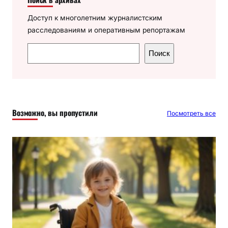
Доступ к многолетним журналистским
расследованиям и оперативным репортажам
П
Поиск
о
и
с
к
Возможно, вы пропустили
Посмотреть все