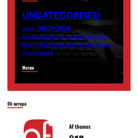
UNCATEGORISED
ЗДОРОВЬЕ
ДИЕТЫ
НОВОСТИ ПЛЮС
МОДА И КРАСОТА
ПРОДУКТЫ ПИТАНИЯ
ПУТЕШЕСТВИЯ
СПОРТ И ЙОГА
Метки
Об авторе
AF themes
Facebook
Twitter
YouTube