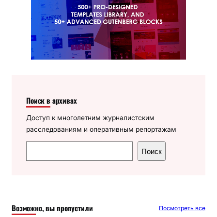
Поиск в архивах
Доступ к многолетним журналистским
расследованиям и оперативным репортажам
П
Поиск
о
и
с
к
Возможно, вы пропустили
Посмотреть все