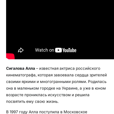
л
а
н
т
л
и
в
а
я
а
к
Сигалова Алла
– известная актриса российского
т
кинематографа, которая завоевала сердца зрителей
р
своими яркими и многогранными ролями. Родилась
и
она в маленьком городке на Украине, а уже в юном
с
возрасте прониклась искусством и решила
а
,
посвятить ему свою жизнь.
з
В 1997 году Алла поступила в Московское
н