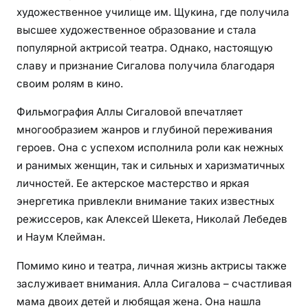
художественное училище им. Щукина, где получила
а
высшее художественное образование и стала
к
популярной актрисой театра. Однако, настоящую
о
м
славу и признание Сигалова получила благодаря
а
своим ролям в кино.
я
Фильмография Аллы Сигаловой впечатляет
к
многообразием жанров и глубиной переживания
а
ж
героев. Она с успехом исполнила роли как нежных
д
и ранимых женщин, так и сильных и харизматичных
о
личностей. Ее актерское мастерство и яркая
м
энергетика привлекли внимание таких известных
у
режиссеров, как Алексей Шекета, Николай Лебедев
з
и Наум Клейман.
р
и
Помимо кино и театра, личная жизнь актрисы также
т
заслуживает внимания. Алла Сигалова – счастливая
е
мама двоих детей и любящая жена. Она нашла