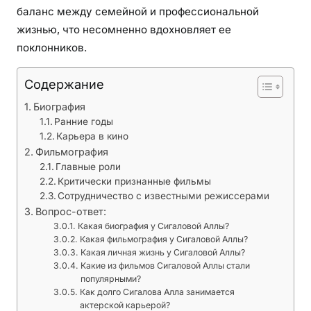
л
баланс между семейной и профессиональной
ю
жизнью, что несомненно вдохновляет ее
—
поклонников.
б
и
Содержание
о
г
Биография
р
Ранние годы
Карьера в кино
а
Фильмография
ф
Главные роли
и
Критически признанные фильмы
я
Сотрудничество с известными режиссерами
,
Вопрос-ответ:
ф
Какая биография у Сигаловой Аллы?
и
Какая фильмография у Сигаловой Аллы?
Какая личная жизнь у Сигаловой Аллы?
л
Какие из фильмов Сигаловой Аллы стали
ь
популярными?
м
Как долго Сигалова Алла занимается
о
актерской карьерой?