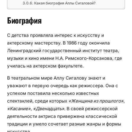
Какая биография Аллы Сигаловой?
г
р
Биография
а
ф
и
С детства проявляла интерес к искусству и
я
актерскому мастерству. В 1986 году окончила
,
Ленинградский государственный институт театра,
л
музыки и кино имени Н.А. Римского-Корсакова, где
и
училась на актерском факультете.
ч
н
В театральном мире Аллу Сигалову знают и
а
уважают в первую очередь как режиссера. Она с
я
успехом поставила несколько известных
ж
спектаклей, среди которых
«Женщина из прошлого»
,
и
«Касание»
,
«Двенадцать»
. В своей режиссерской
з
деятельности актриса привержена классической
н
традиции и умело сочетает разные жанры и формы
ь
искусства.