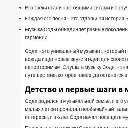
Его треки стали настоящими хитами и полу
Каждая его песня – это отдельная история,
Музыка Соды объединяет разные поколения
гармонии.
Сода – это уникальный музыкант, который 
всегда ищет новые звуки и идеи для своих 
неповторимым. Слушать музыку Соды – зна
путешествие, которое навсегда останется 
Детство и первые шаги в 
Сода родился в музыкальной семье, и его у
малых лет он проявлял необычайный талан
интересы, и в 6 лет Сода начал посещать м
Первые шаги в музыке Сода сделал на фо