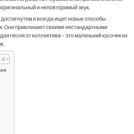
 оригинальный и неповторимый звук.
а достигнутом и всегда ищет новые способы
ом. Они привлекают своими нестандартными
ая песня от коллектива – это маленький кусочек их
м.
вие