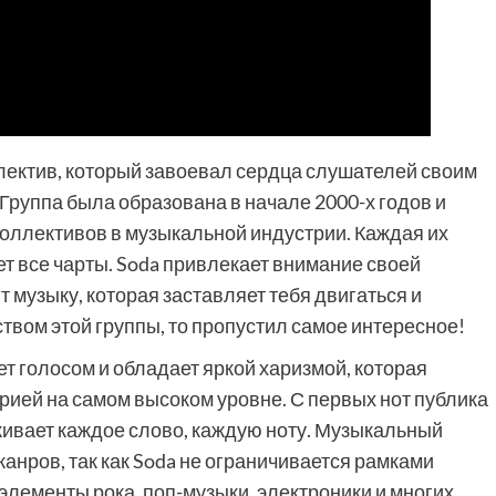
ектив, который завоевал сердца слушателей своим
Группа была образована в начале 2000-х годов и
оллективов в музыкальной индустрии. Каждая их
ет все чарты. Soda привлекает внимание своей
 музыку, которая заставляет тебя двигаться и
ством этой группы, то пропустил самое интересное!
ет голосом и обладает яркой харизмой, которая
рией на самом высоком уровне. С первых нот публика
живает каждое слово, каждую ноту. Музыкальный
анров, так как Soda не ограничивается рамками
элементы рока, поп-музыки, электроники и многих