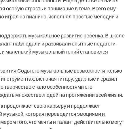
музыкальные способности. Еще в детстве он начал
ая особую страсть и понимание в теме. Всего ему
но играл на пианино, исполнял простые мелодии и
поддержать музыкальное развитие ребенка. В школе
талант наблюдали и развивали опытные педагоги.
, и маленький музыкальный гений становился
азвития Соды его музыкальные возможности только
 инструментах, включая гитару, ударные и сразил
о творчество стало особенностями его
ождать множество людей на протяжении всей жизни.
a продолжает свою карьеру и продолжает
й музыкой, которая переводится эмоциями и
ером того, что мечты и талант действительно могут