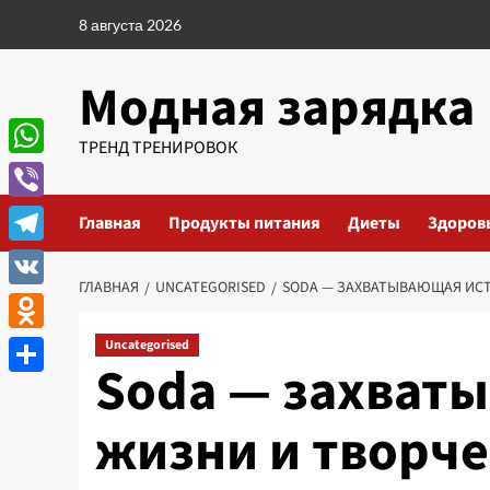
Перейти
8 августа 2026
к
содержимому
Модная зарядка
ТРЕНД ТРЕНИРОВОК
WhatsApp
Viber
Главная
Продукты питания
Диеты
Здоров
Telegram
ГЛАВНАЯ
UNCATEGORISED
SODA — ЗАХВАТЫВАЮЩАЯ ИСТ
VK
Odnoklassniki
Uncategorised
Soda — захват
Отправить
жизни и творче