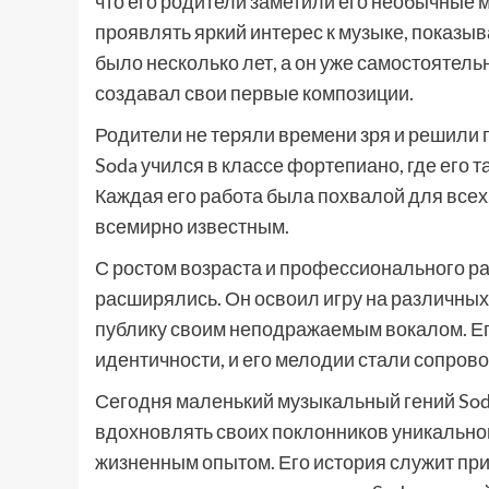
что его родители заметили его необычные 
проявлять яркий интерес к музыке, показыв
было несколько лет, а он уже самостоятель
создавал свои первые композиции.
Родители не теряли времени зря и решили 
Soda учился в классе фортепиано, где его 
Каждая его работа была похвалой для всех
всемирно известным.
С ростом возраста и профессионального р
расширялись. Он освоил игру на различных
публику своим неподражаемым вокалом. Ег
идентичности, и его мелодии стали сопров
Сегодня маленький музыкальный гений Sod
вдохновлять своих поклонников уникально
жизненным опытом. Его история служит прим