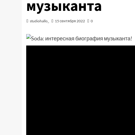
музыканта
studiohallo_
15 сентября 2022
0