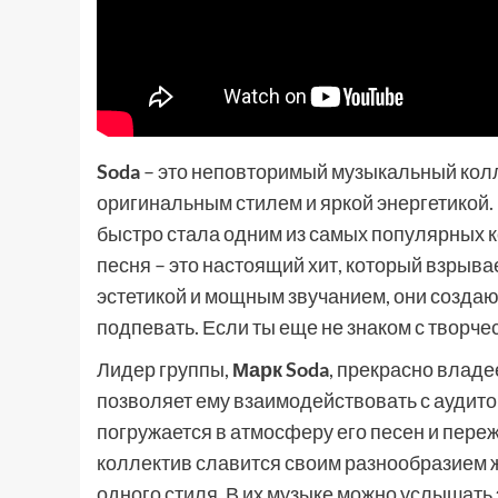
Soda
– это неповторимый музыкальный колл
оригинальным стилем и яркой энергетикой. 
быстро стала одним из самых популярных к
песня – это настоящий хит, который взрыва
эстетикой и мощным звучанием, они создают
подпевать. Если ты еще не знаком с творче
Лидер группы,
Марк Soda
, прекрасно владе
позволяет ему взаимодействовать с аудито
погружается в атмосферу его песен и пере
коллектив славится своим разнообразием ж
одного стиля. В их музыке можно услышать 