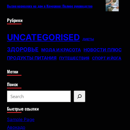
Вызов нарколога на дом в Кемерово: Полное руководство
Рубрики
UNCATEGORISED
ДИЕТЫ
ЗДОРОВЬЕ
НОВОСТИ ПЛЮС
МОДА И КРАСОТА
ПРОДУКТЫ ПИТАНИЯ
ПУТЕШЕСТВИЯ
СПОРТ И ЙОГА
Метки
Поиск
S
e
Быстрые ссылки
a
r
Sample Page
c
Авокадо