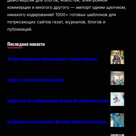
демо-версии для блогов, новостей, электронной
коммерции и многого другого — импорт одним щелчком,
никакого кодирования! 1000+ готовых шаблонов для
потрясающих сайтов газет, журналов, блогов и
публикаций.
Последние новости
Детские инвалидные кресла-коляски с ручным приводом
Запись в стоматологическую клинику
Нарколог на Дом в Новокузнецке: Помощь, Которая Всегда Рядом
Кодирование от алкоголизма в Кемерово: Полный путеводитель