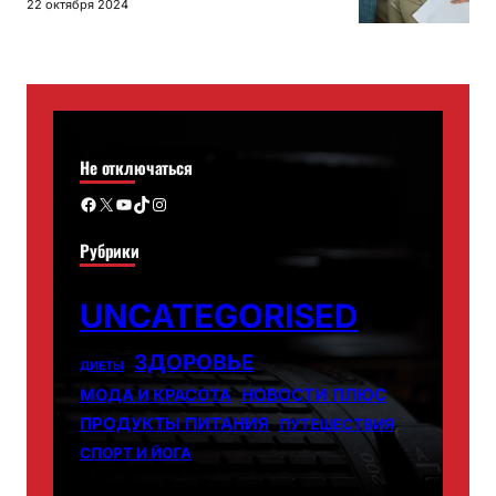
22 октября 2024
Не отключаться
Facebook
X
YouTube
TikTok
Instagram
Рубрики
UNCATEGORISED
ЗДОРОВЬЕ
ДИЕТЫ
НОВОСТИ ПЛЮС
МОДА И КРАСОТА
ПРОДУКТЫ ПИТАНИЯ
ПУТЕШЕСТВИЯ
СПОРТ И ЙОГА