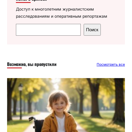
Доступ к многолетним журналистским
расследованиям и оперативным репортажам
П
Поиск
о
и
с
к
Возможно, вы пропустили
Посмотреть все