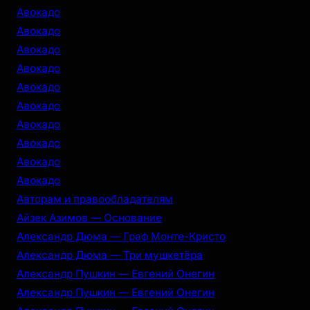
h
Авокадо
Авокадо
Авокадо
Авокадо
Авокадо
Авокадо
Авокадо
Авокадо
Авокадо
Авокадо
Авторам и правообладателям
Айзек Азимов — Основание
Александр Дюма — Граф Монте-Кристо
Александр Дюма — Три мушкетёра
Александр Пушкин — Евгений Онегин
Александр Пушкин — Евгений Онегин