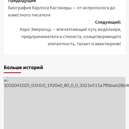
Навигация
Предыдущий
Биография Карлоса Кастанеды — от антрополога до
записи
известного писателя
Следующий:
Каро Эмеральд — впечатляющий путь модельера,
предпринимателя и стилиста, олицетворяющего
элегантность, талант и авантюризм!
Больше историй