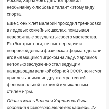
России, Харламов с детства проявил
необычайную любовь и талант к этому виду
спорта.
Еще с юных лет Валерий проходил тренировки
в ледовых хоккейных школах, показывая
невероятные результаты своего мастерства.
Его быстрые ноги, точные передачи и
непревзойденная физическая форма, сделали
его выдающимся игроком на льду. Харламов
не только заслуженно стал ведущим
нападающим великой сборной СССР, но и смог
привлечь внимание других стран своей
феноменальной техникой и уникальным
стилем игры.
Однако жизнь Валерия Харламова была
оборвана в самом расцвете его карьеры. 27