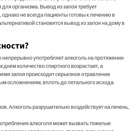
ля организма. Вывод из запоя требует
однако не всегда пациенты готовы к лечению в
 альтернативой становится
вывод из запоя на дому в
сности?
ек непрерывно употребляет алкоголь на протяжении
 днем количество спиртного возрастает, а
время запоя происходит серьезное отравление
лым осложнениям, вплоть до летального исхода.
нов. Алкоголь разрушительно воздействует на печень,
потребления алкоголя может вызвать тяжелые