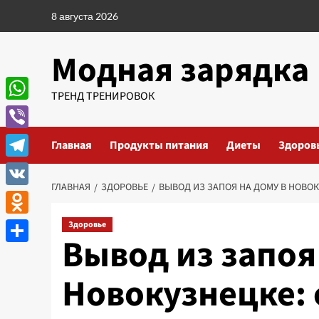
Перейти
8 августа 2026
к
содержимому
Модная зарядка
ТРЕНД ТРЕНИРОВОК
WhatsApp
Viber
Главная
Продукты питания
Диеты
Здоров
Telegram
ГЛАВНАЯ
ЗДОРОВЬЕ
ВЫВОД ИЗ ЗАПОЯ НА ДОМУ В НОВ
VK
Odnoklassniki
Здоровье
Вывод из запоя
Отправить
Новокузнецке: