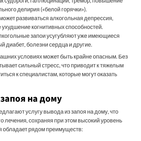
как судороги, галлюцинации, тремор, повышение
ьного делирия («белой горячки»).
 может развиваться алкогольная депрессия,
е ухудшение когнитивных способностей.
Алкогольные запои усугубляют уже имеющиеся
ый диабет, болезни сердца и другие.
ашних условиях может быть крайне опасным. Без
вает сильный стресс, что приводит к тяжелым
иться к специалистам, которые могут оказать
запоя на дому
длагают услугу вывода из запоя на дому, что
о лечения, сохраняя при этом высокий уровень
я обладает рядом преимуществ: