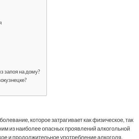
я
з запоя на дому?
вокузнецке?
болевание, которое затрагивает как физическое, так
дним из наиболее опасных проявлений алкогольной
кое и продолжительное употребление алкоголя,