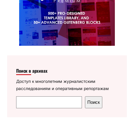
Поиск в архивах
Доступ к многолетним журналистским
расследованиям и оперативным репортажам
П
Поиск
о
и
с
к