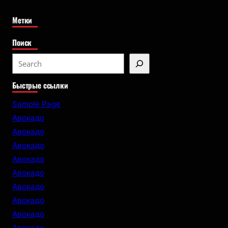
Метки
Поиск
S
e
Быстрые ссылки
a
r
Sample Page
c
Авокадо
h
Авокадо
Авокадо
Авокадо
Авокадо
Авокадо
Авокадо
Авокадо
Авокадо