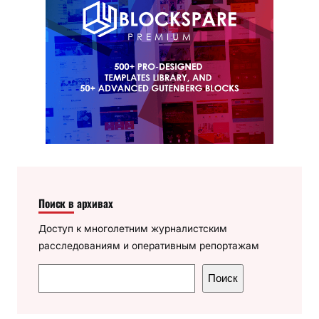
Поиск в архивах
Доступ к многолетним журналистским
расследованиям и оперативным репортажам
П
Поиск
о
и