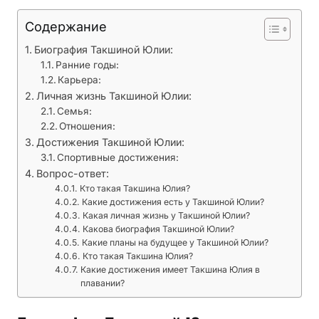
е
Содержание
д
о
Биография Такшиной Юлии:
с
Ранние годы:
т
Карьера:
и
Личная жизнь Такшиной Юлии:
Семья:
ж
Отношения:
е
Достижения Такшиной Юлии:
н
Спортивные достижения:
и
Вопрос-ответ:
я
Кто такая Такшина Юлия?
Какие достижения есть у Такшиной Юлии?
Какая личная жизнь у Такшиной Юлии?
Какова биография Такшиной Юлии?
Какие планы на будущее у Такшиной Юлии?
Кто такая Такшина Юлия?
Какие достижения имеет Такшина Юлия в
плавании?