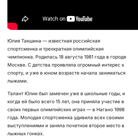
и
н
о
й
—
Юлия Такшина — известная российская
б
спортсменка и трехкратная олимпийская
и
чемпионка. Родилась 18 августа 1981 года в городе
о
Москве. С детства проявляла огромный интерес к
г
спорту, и уже в юном возрасте начала заниматься
р
а
лыжами.
ф
Талант Юлии был замечен уже в школьные годы, и
и
когда ей было всего 15 лет, она приняла участие в
я
своих первых олимпийских играх — в Нагано 1998
,
года. Молодая спортсменка удивила всех своими
л
и
выступлениями и заняла почетное второе место в
ч
лыжных гонках.