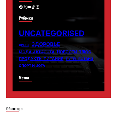
Facebook
X
YouTube
TikTok
Instagram
Рубрики
UNCATEGORISED
ЗДОРОВЬЕ
ДИЕТЫ
НОВОСТИ ПЛЮС
МОДА И КРАСОТА
ПРОДУКТЫ ПИТАНИЯ
ПУТЕШЕСТВИЯ
СПОРТ И ЙОГА
Метки
Об авторе