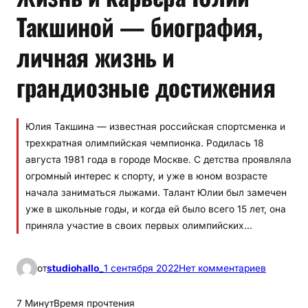
Такшиной — биография,
личная жизнь и
грандиозные достижения
Юлия Такшина — известная российская спортсменка и
трехкратная олимпийская чемпионка. Родилась 18
августа 1981 года в городе Москве. С детства проявляла
огромный интерес к спорту, и уже в юном возрасте
начала заниматься лыжами. Талант Юлии был замечен
уже в школьные годы, и когда ей было всего 15 лет, она
приняла участие в своих первых олимпийских…
к
от
studiohallo_
1 сентября 2022
Нет комментариев
Ж
и
7 Минут
Время прочтения