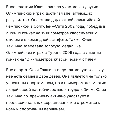
н
Впоследствии Юлия приняла участие и в других
а
Олимпийских играх, достигая впечатляющих
я
ж
результатов. Она стала двукратной олимпийской
и
чемпионкой в Солт-Лейк-Сити 2002 года, победив в
з
лыжных гонках на 15 километров классическим
н
стилем и в командной эстафете. Также Юлия
ь
Такшина завоевала золотую медаль на
и
Олимпийских играх в Турине 2006 года в лыжных
г
гонках на 10 километров классическим стилем.
р
а
Вне спорта Юлия Такшина ведет активную жизнь, у
н
нее есть семья и двое детей. Она является не только
д
успешным спортсменом, но и примером для многих
и
людей своей настойчивостью и трудолюбием. Юлия
о
Такшина по-прежнему активно участвует в
з
профессиональных соревнованиях и стремится к
н
новым спортивным вершинам.
ы