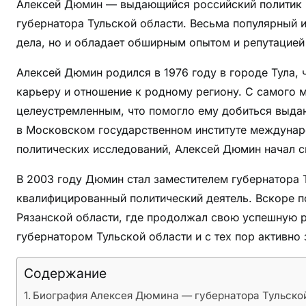
Алексей Дюмин — выдающийся российский политик и
—
губернатора Тульской области. Весьма популярный 
г
у
дела, но и обладает обширным опытом и репутацией
б
Алексей Дюмин родился в 1976 году в городе Тула, 
е
карьеру и отношение к родному региону. С самого
р
н
целеустремленным, что помогло ему добиться выда
а
в Московском государственном институте междунар
т
политических исследований, Алексей Дюмин начал с
о
р
В 2003 году Дюмин стал заместителем губернатора Т
а
квалифицированный политический деятель. Вскоре п
Т
Рязанской области, где продолжал свою успешную р
у
губернатором Тульской области и с тех пор активно
л
ь
Содержание
с
Биография Алексея Дюмина — губернатора Тульско
к