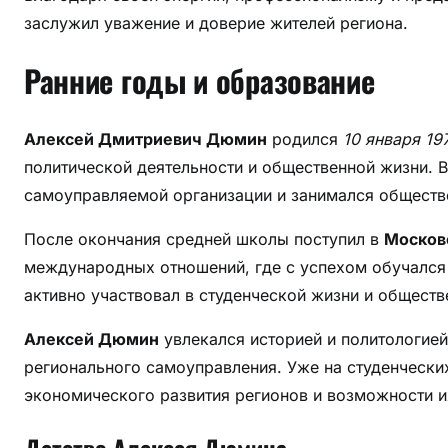
т
заслужил уважение и доверие жителей региона.
е
л
Ранние годы и образование
е
,
Алексей Дмитриевич Дюмин
родился
10 января 19
е
политической деятельности и общественной жизни. В
г
о
самоуправляемой организации и занимался обществ
ж
После окончания средней школы поступил в
Москов
и
международных отношений, где с успехом обучался 
з
н
активно участвовал в студенческой жизни и обществ
е
Алексей Дюмин
увлекался историей и политологией
н
регионального самоуправления. Уже на студенчески
н
о
экономического развития регионов и возможности и
м
п