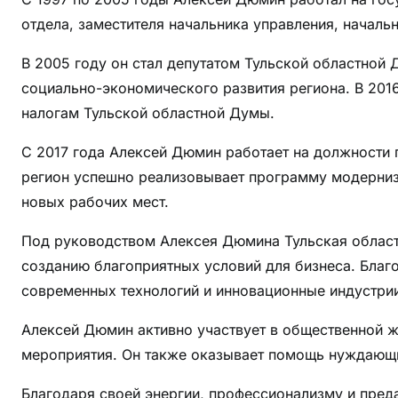
у
отдела, заместителя начальника управления, началь
ж
н
В 2005 году он стал депутатом Тульской областной
о
социально-экономического развития региона. В 201
з
налогам Тульской областной Думы.
н
а
С 2017 года Алексей Дюмин работает на должности 
т
регион успешно реализовывает программу модерниз
ь
новых рабочих мест.
о
р
Под руководством Алексея Дюмина Тульская область
у
созданию благоприятных условий для бизнеса. Благо
к
современных технологий и инновационные индустри
о
в
Алексей Дюмин активно участвует в общественной ж
о
мероприятия. Он также оказывает помощь нуждающи
д
и
Благодаря своей энергии, профессионализму и пред