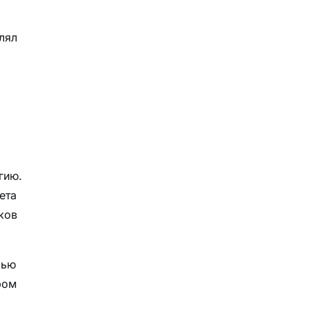
лял
гию.
ета
ков
вью
ром