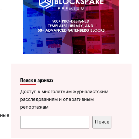
.
Поиск в архивах
Доступ к многолетним журналистским
расследованиям и оперативным
репортажам
иные
П
Поиск
о
и