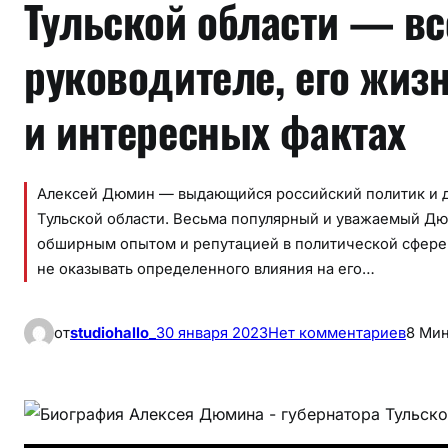
Тульской области — все
руководителе, его жиз
и интересных фактах
Алексей Дюмин — выдающийся российский политик и д
Тульской области. Весьма популярный и уважаемый Дюм
обширным опытом и репутацией в политической сфере. 
не оказывать определенного влияния на его…
к
от
studiohallo_
30 января 2023
Нет комментариев
8 Ми
Б
и
о
г