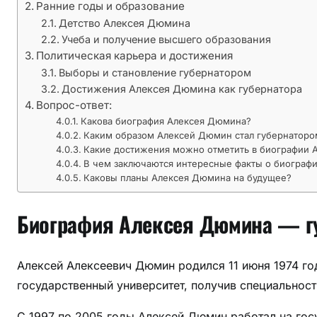
Ранние годы и образование
о
Детство Алексея Дюмина
й
Учеба и получение высшего образования
о
Политическая карьера и достижения
б
Выборы и становление губернатором
л
Достижения Алексея Дюмина как губернатора
а
Вопрос-ответ:
с
Какова биография Алексея Дюмина?
т
Каким образом Алексей Дюмин стал губернатором
Какие достижения можно отметить в биографии 
и
В чем заключаются интересные факты о биограф
—
Каковы планы Алексея Дюмина на будущее?
в
с
Биография Алексея Дюмина — гу
е
,
ч
Алексей Алексеевич Дюмин родился 11 июня 1974 год
т
государственный университет, получив специальност
о
н
С 1997 по 2005 годы Алексей Дюмин работал на гос