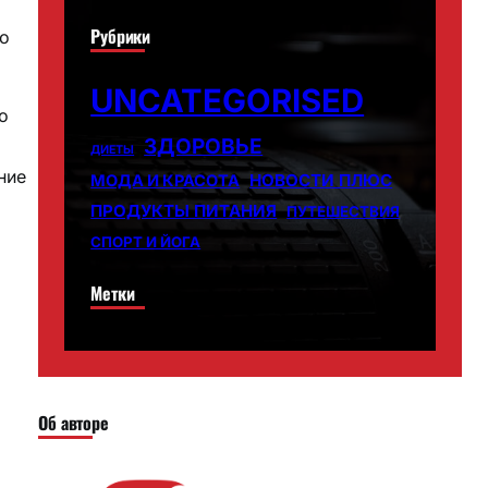
Рубрики
го
UNCATEGORISED
о
ЗДОРОВЬЕ
ДИЕТЫ
ние
НОВОСТИ ПЛЮС
МОДА И КРАСОТА
ПРОДУКТЫ ПИТАНИЯ
ПУТЕШЕСТВИЯ
СПОРТ И ЙОГА
Метки
Об авторе