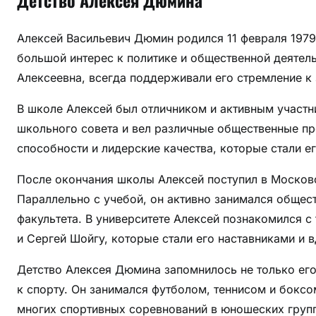
Детство Алексея Дюмина
у
т
Алексей Васильевич Дюмин родился 11 февраля 1979 
и
большой интерес к политике и общественной деятель
,
Алексеевна, всегда поддерживали его стремление к
д
о
В школе Алексей был отличником и активным участ
с
школьного совета и вел различные общественные пр
т
способности и лидерские качества, которые стали е
и
ж
После окончания школы Алексей поступил в Московс
е
Параллельно с учебой, он активно занимался общес
н
факультета. В университете Алексей познакомился 
и
и Сергей Шойгу, которые стали его наставниками и 
я
х
Детство Алексея Дюмина запомнилось не только его
и
к спорту. Он занимался футболом, теннисом и боксо
и
многих спортивных соревнований в юношеских груп
н