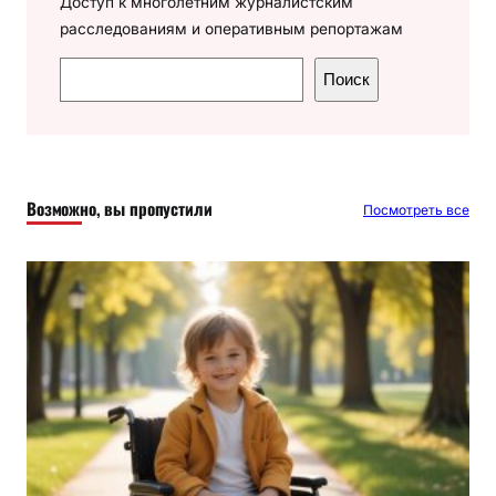
Доступ к многолетним журналистским
расследованиям и оперативным репортажам
П
Поиск
о
и
с
к
Возможно, вы пропустили
Посмотреть все