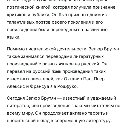
в
поэтической книгой, которая получила признание
у
критиков и публики. Он был признан одним из
х
талантливых поэтов своего поколения и его
м
произведения были переведены на различные
и
языки.
р
о
Помимо писательской деятельности, Зепюр Брутян
в
также занимался переводами литературных
произведений с разных языков на русский. Он
перевел на русский язык произведения таких
известных писателей, как Октавио Пас, Пьер
Алексис и Франсуа Ла Рошфуко.
Сегодня Зепюр Брутян — известный и уважаемый
литератор, чьи произведения знакомы читателям по
всему миру. Он продолжает активно творить и
вносить свой вклад в современную литературу.