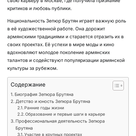
свою карьеру в Москве, где получила признание
а
—
критиков и любовь публики.
у
Национальность Зепюр Брутян играет важную роль
к
в её художественной работе. Она дорожит
р
армянскими традициями и старается отразить их в
а
и
своих проектах. Её успехи в мире моды и кино
н
вдохновляют молодое поколение армянских
с
талантов и содействуют популяризации армянской
к
культуры за рубежом.
и
й
Содержание
х
Биография Зепюра Брутяна
у
Детство и юность Зепюра Брутяна
д
Ранние годы жизни
о
Образование и первые шаги в карьере
ж
Профессиональная деятельность Зепюра
н
Брутяна
и
Участие в крупных проектах