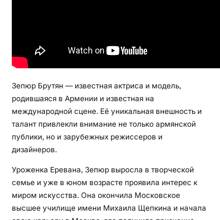
ь
н
о
с
т
ь
З
Зепюр Брутян — известная актриса и модель,
е
родившаяся в Армении и известная на
п
международной сцене. Её уникальная внешность и
ю
талант привлекли внимание не только армянской
р
публики, но и зарубежных режиссеров и
а
дизайнеров.
Б
р
Уроженка Еревана, Зепюр выросла в творческой
у
семье и уже в юном возрасте проявила интерес к
т
миром искусства. Она окончила Московское
я
высшее училище имени Михаила Щепкина и начала
н