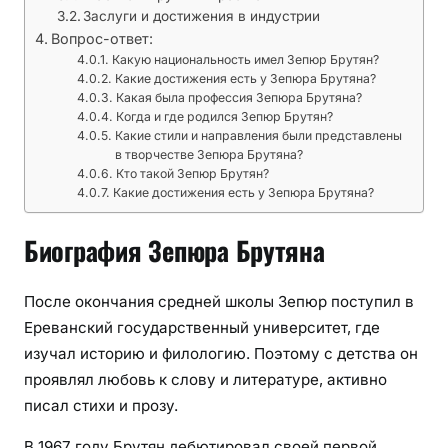
к
Заслуги и достижения в индустрии
и
Вопрос-ответ:
л
Какую национальность имел Зепюр Брутян?
Какие достижения есть у Зепюра Брутяна?
и
Какая была профессия Зепюра Брутяна?
т
Когда и где родился Зепюр Брутян?
е
Какие стили и направления были представлены
р
в творчестве Зепюра Брутяна?
Кто такой Зепюр Брутян?
а
Какие достижения есть у Зепюра Брутяна?
т
о
Биография Зепюра Брутяна
р
н
а
После окончания средней школы Зепюр поступил в
с
Ереванский государственный университет, где
т
изучал историю и филологию. Поэтому с детства он
ы
проявлял любовь к слову и литературе, активно
к
писал стихи и прозу.
е
д
В 1967 году Брутян дебютировал своей первой