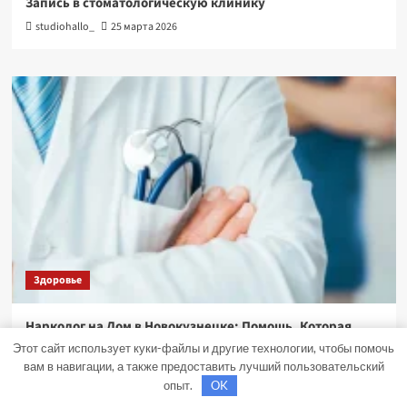
Запись в стоматологическую клинику
studiohallo_
25 марта 2026
Здоровье
Нарколог на Дом в Новокузнецке: Помощь, Которая
Всегда Рядом
Этот сайт использует куки-файлы и другие технологии, чтобы помочь
вам в навигации, а также предоставить лучший пользовательский
studiohallo_
30 октября 2024
опыт.
OK