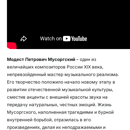
г
о
к
р
а
т
к
о
Модест Петрович Мусоргский
– один из
о
величайших композиторов России XIX века,
ж
непревзойденный мастер музыкального реализма.
и
Его творчество положило начало новому этапу в
з
развитии отечественной музыкальной культуры,
н
и
сместив акценты с внешней красоты звука на
и
передачу натуральных, честных эмоций. Жизнь
т
Мусоргского, наполненная трагедиями и бурной
в
внутренней борьбой, отразилась в его
о
произведениях, делая их неподражаемыми и