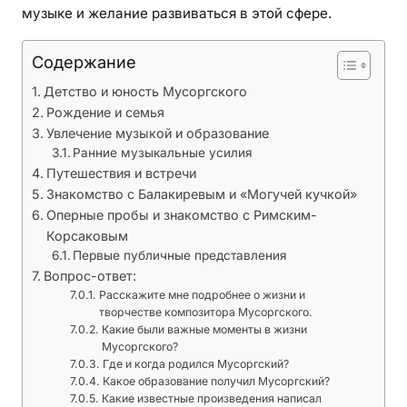
о
музыке и желание развиваться в этой сфере.
з
и
Содержание
т
Детство и юность Мусоргского
о
Рождение и семья
р
Увлечение музыкой и образование
а
Ранние музыкальные усилия
Путешествия и встречи
Знакомство с Балакиревым и «Могучей кучкой»
Оперные пробы и знакомство с Римским-
Корсаковым
Первые публичные представления
Вопрос-ответ:
Расскажите мне подробнее о жизни и
творчестве композитора Мусоргского.
Какие были важные моменты в жизни
Мусоргского?
Где и когда родился Мусоргский?
Какое образование получил Мусоргский?
Какие известные произведения написал