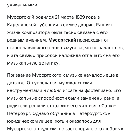
р
уникальными.
ч
е
Мусоргский родился 21 марта 1839 года в
с
Карелинской губернии в семье дворян. Ранняя
т
жизнь композитора была тесно связана с его
в
родным имением.
Мусоргский
происходит от
е
старославянского слова «мусор», что означает лес,
в
и эта связь с природой наложила отпечаток на его
е
музыкальную эстетику.
л
и
Призвание Мусоргского к музыке началось еще в
к
детстве. Он увлекался музыкальными
о
инструментами и любил играть на фортепиано. Его
г
музыкальные способности были замечены рано, и
о
родители решили отправить его учиться в Санкт-
к
Петербург. Однако обучение в Петербургском
о
юридическом лицее, хоть и оказалось для
м
Мусоргского трудным, не застопорило его любовь к
п