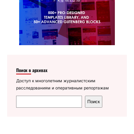
Поиск в архивах
Доступ к многолетним журналистским
расследованиям и оперативным репортажам
П
Поиск
о
и
с
к