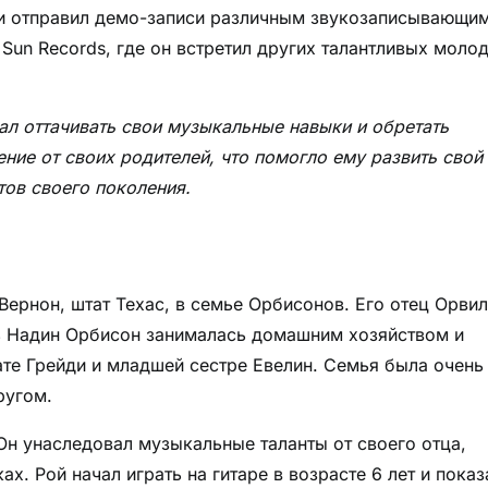
н и отправил демо-записи различным звукозаписывающи
Sun Records, где он встретил других талантливых моло
ал оттачивать свои музыкальные навыки и обретать
ние от своих родителей, что помогло ему развить свой
тов своего поколения.
Вернон, штат Техас, в семье Орбисонов. Его отец Орвил
ь Надин Орбисон занималась домашним хозяйством и
рате Грейди и младшей сестре Евелин. Семья была очень
ругом.
Он унаследовал музыкальные таланты от своего отца,
х. Рой начал играть на гитаре в возрасте 6 лет и показ