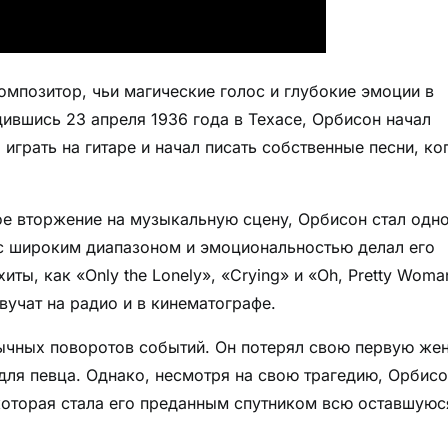
мпозитор, чьи магические голос и глубокие эмоции в
ившись 23 апреля 1936 года в Техасе, Орбисон начал
 играть на гитаре и начал писать собственные песни, ко
вое вторжение на музыкальную сцену, Орбисон стал одно
 с широким диапазоном и эмоциональностью делал его
ты, как «Only the Lonely», «Crying» и «Oh, Pretty Woma
вучат на радио и в кинематографе.
ычных поворотов событий. Он потерял свою первую жен
для певца. Однако, несмотря на свою трагедию, Орбис
которая стала его преданным спутником всю оставшуюс