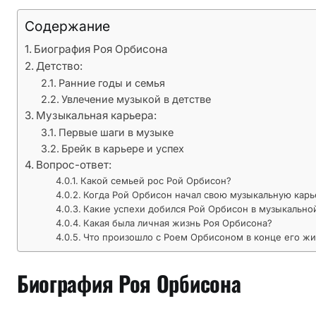
а
Содержание
,
Биография Роя Орбисона
ч
Детство:
ь
Ранние годы и семья
я
Увлечение музыкой в детстве
к
Музыкальная карьера:
а
Первые шаги в музыке
р
Брейк в карьере и успех
ь
Вопрос-ответ:
е
Какой семьей рос Рой Орбисон?
р
Когда Рой Орбисон начал свою музыкальную карь
Какие успехи добился Рой Орбисон в музыкально
а
Какая была личная жизнь Роя Орбисона?
н
Что произошло с Роем Орбисоном в конце его жи
а
ч
Биография Роя Орбисона
а
л
а