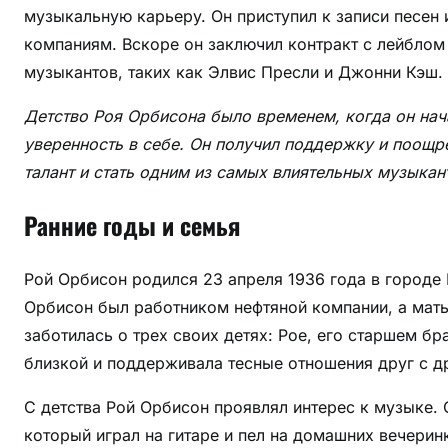
р
музыкальную карьеру. Он приступил к записи песе
и
компаниям. Вскоре он заключил контракт с лейблом 
з
музыкантов, таких как Элвис Пресли и Джонни Кэш.
н
а
Детство Роя Орбисона было временем, когда он нач
н
уверенность в себе. Он получил поддержку и поощре
и
талант и стать одним из самых влиятельных музыкан
е
в
Ранние годы и семья
м
и
Рой Орбисон родился 23 апреля 1936 года в городе 
р
е
Орбисон был работником нефтяной компании, а мат
м
заботилась о трех своих детях: Рое, его старшем б
у
близкой и поддерживала тесные отношения друг с д
з
ы
С детства Рой Орбисон проявлял интерес к музыке. 
к
который играл на гитаре и пел на домашних вечеринка