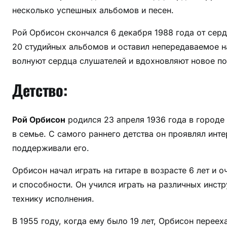
п
несколько успешных альбомов и песен.
р
и
Рой Орбисон скончался 6 декабря 1988 года от серд
н
20 студийных альбомов и оставил непередаваемое на
е
волнуют сердца слушателей и вдохновляют новое п
с
л
Детство:
а
е
м
Рой Орбисон
родился 23 апреля 1936 года в городе 
у
в семье. С самого раннего детства он проявлял инте
с
поддерживали его.
л
а
Орбисон начал играть на гитаре в возрасте 6 лет и
в
и способности. Он учился играть на различных инстр
у
технику исполнения.
и
п
В 1955 году, когда ему было 19 лет, Орбисон переех