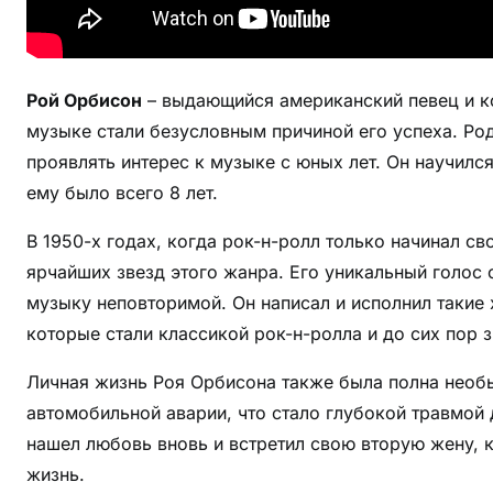
а
,
в
Рой Орбисон
– выдающийся американский певец и ко
е
музыке стали безусловным причиной его успеха. Род
л
и
проявлять интерес к музыке с юных лет. Он научился
к
ему было всего 8 лет.
о
В 1950-х годах, когда рок-н-ролл только начинал с
г
о
ярчайших звезд этого жанра. Его уникальный голос
м
музыку неповторимой. Он написал и исполнил такие хи
у
которые стали классикой рок-н-ролла и до сих пор з
з
ы
Личная жизнь Роя Орбисона также была полна необ
к
автомобильной аварии, что стало глубокой травмой 
а
нашел любовь вновь и встретил свою вторую жену, 
н
жизнь.
т