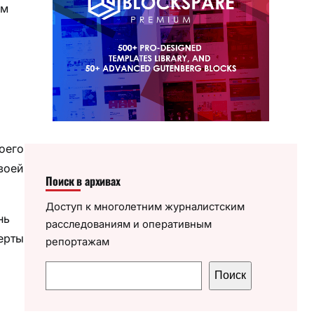
им
оего
воей
Поиск в архивах
Доступ к многолетним журналистским
нь
расследованиям и оперативным
ерты
репортажам
П
Поиск
о
и