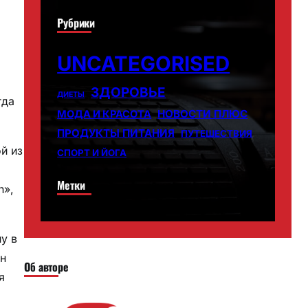
Рубрики
UNCATEGORISED
ЗДОРОВЬЕ
ДИЕТЫ
гда
НОВОСТИ ПЛЮС
МОДА И КРАСОТА
ПРОДУКТЫ ПИТАНИЯ
ПУТЕШЕСТВИЯ
й из
СПОРТ И ЙОГА
Метки
n»,
у в
он
Об авторе
я