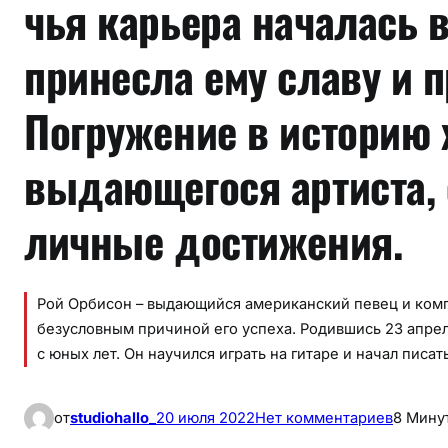
чья карьера началась в
принесла ему славу и 
Погружение в историю 
выдающегося артиста, е
личные достижения.
Рой Орбисон – выдающийся американский певец и компо
безусловным причиной его успеха. Родившись 23 апреля
с юных лет. Он научился играть на гитаре и начал писат
к
от
studiohallo_
20 июля 2022
Нет комментариев
8 Мину
Б