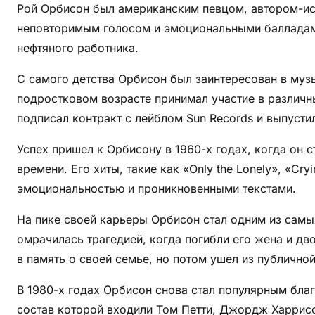
Рой Орбисон был американским певцом, автором-ис
с
неповторимым голосом и эмоциональными балладами.
ь
нефтяного работника.
в
р
С самого детства Орбисон был заинтересован в музык
а
подростковом возрасте принимал участие в различн
н
подписал контракт с лейблом Sun Records и выпуст
н
е
Успех пришел к Орбисону в 1960-х годах, когда он 
м
времени. Его хиты, такие как «Only the Lonely», «Cr
д
эмоциональностью и проникновенными текстами.
е
т
На пике своей карьеры Орбисон стал одним из самы
с
омрачилась трагедией, когда погибли его жена и дв
т
в память о своей семье, но потом ушел из публичной
в
е
В 1980-х годах Орбисон снова стал популярным благо
и
состав которой входили Том Петти, Джордж Харрисо