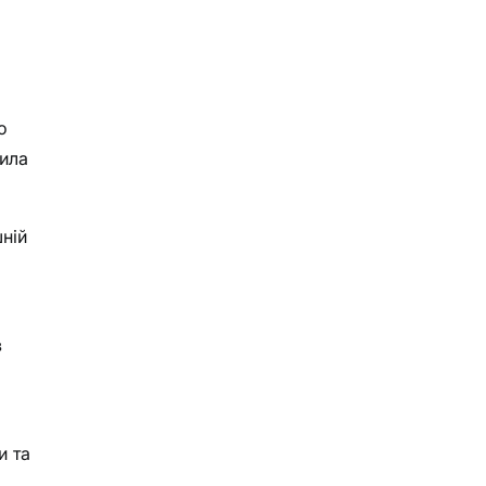
с
к
о
чила
ній
в
и та