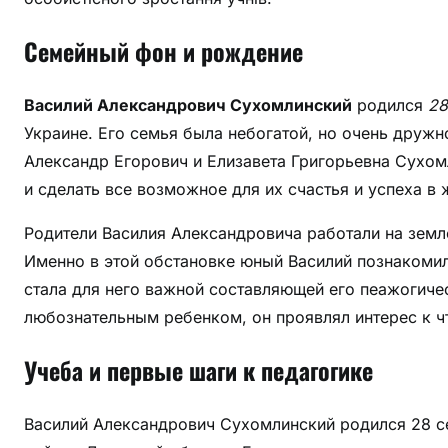
з
Семейный фон и рождение
о
в
а
Василий Александрович Сухомлинский
родился
28
н
Украине. Его семья была небогатой, но очень дружн
и
Александр Егорович и Елизавета Григорьевна Сухом
е
и сделать все возможное для их счастья и успеха в 
и
в
Родители Василия Александровича работали на земл
о
Именно в этой обстановке юный Василий познакомил
с
стала для него важной составляющей его пеажогиче
п
любознательным ребенком, он проявлял интерес к ч
и
т
Учеба и первые шаги к педагогике
а
н
и
Василий Александрович Сухомлинский родился 28 се
е