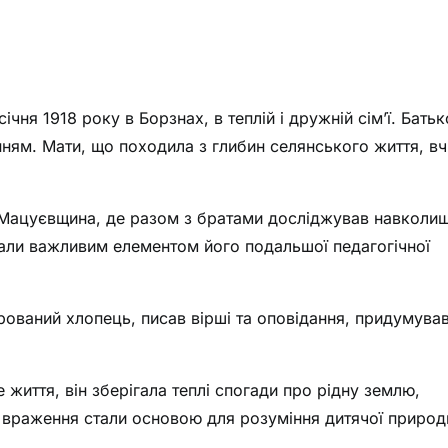
я 1918 року в Борзнах, в теплій і дружній сім’ї. Батьк
ням. Мати, що походила з глибин селянського життя, в
і Мацуєвщина, де разом з братами досліджував навколиш
стали важливим елементом його подальшої педагогічної
рований хлопець, писав вірші та оповідання, придумува
життя, він зберігала теплі спогади про рідну землю,
 враження стали основою для розуміння дитячої природ