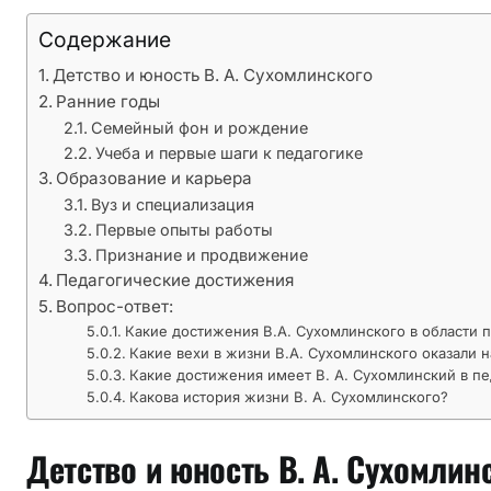
и
Содержание
с
т
Детство и юность В. А. Сухомлинского
о
Ранние годы
р
Семейный фон и рождение
и
Учеба и первые шаги к педагогике
Образование и карьера
я
Вуз и специализация
ж
Первые опыты работы
и
Признание и продвижение
з
Педагогические достижения
н
Вопрос-ответ:
и
Какие достижения В.А. Сухомлинского в области 
в
Какие вехи в жизни В.А. Сухомлинского оказали 
е
Какие достижения имеет В. А. Сухомлинский в пе
л
Какова история жизни В. А. Сухомлинского?
и
к
Детство и юность В. А. Сухомлин
о