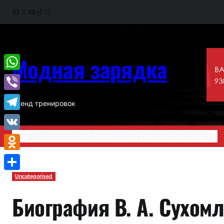
Перейти
Facebook
X
YouTube
TikTok
Instagram
к
содержимому
Модная зарядка
WhatsApp
Viber
Тренд тренировок
Telegram
Главная
Новости
Мир
Бизнес
Образ жизни
О нас
Контакт
VK
Odnoklassniki
Отправить
Uncategorised
Биография В. А. Сухом