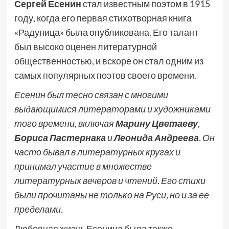
Сергей Есенин
стал известным поэтом в 1915
году, когда его первая стихотворная книга
«Радуница» была опубликована. Его талант
был высоко оценен литературной
общественностью, и вскоре он стал одним из
самых популярных поэтов своего времени.
Есенин был тесно связан с многими
выдающимися литераторами и художниками
того времени, включая
Марину Цветаеву
,
Бориса Пастернака
и
Леонида Андреева
. Он
часто бывал в литературных кругах и
принимал участие в множестве
литературных вечеров и чтений. Его стихи
были прочитаны не только на Руси, но и за ее
пределами.
Любовная жизнь Есенина была также