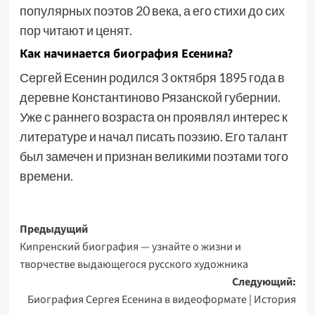
популярных поэтов 20 века, а его стихи до сих
пор читают и ценят.
Как начинается биография Есенина?
Сергей Есенин родился 3 октября 1895 года в
деревне Константиново Рязанской губернии.
Уже с раннего возраста он проявлял интерес к
литературе и начал писать поэзию. Его талант
был замечен и признан великими поэтами того
времени.
Навигация
Предыдущий
Кипренский биография — узнайте о жизни и
записи
творчестве выдающегося русского художника
Следующий:
Биография Сергея Есенина в видеоформате | История