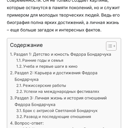
современности. Он не только создает картины,
а
которые останутся в памяти поколений, но и служит
я
примером для молодых творческих людей. Ведь его
б
биография полна ярких достижений, а личная жизнь
и
– еще больше загадок и интересных фактов.
о
г
р
Содержание
а
Раздел 1: Детство и юность Федора Бондарчука
ф
Ранние годы и семья
и
Учеба и первые шаги в кино
я
Раздел 2: Карьера и достижения Федора
и
Бондарчука
з
Режиссерские работы
Успехи на международных фестивалях
а
Раздел 3: Личная жизнь и история отношений
г
Федора Бондарчука
а
Брак с актрисой Светланой Бондарчук
д
Развод и последующие отношения
о
Вопрос-ответ:
ч