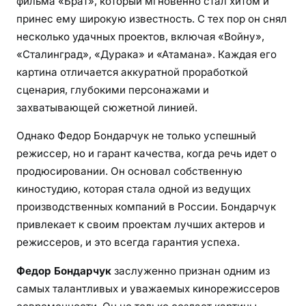
фильма «Брат», который мгновенно стал хитом и
р
и
принес ему широкую известность. С тех пор он снял
п
несколько удачных проектов, включая «Войну»,
р
«Сталинград», «Дурака» и «Атамана». Каждая его
о
картина отличается аккуратной проработкой
д
сценария, глубокими персонажами и
ю
захватывающей сюжетной линией.
с
е
Однако Федор Бондарчук не только успешный
р
режиссер, но и гарант качества, когда речь идет о
—
продюсировании. Он основал собственную
и
киностудию, которая стала одной из ведущих
н
производственных компаний в России. Бондарчук
т
привлекает к своим проектам лучших актеров и
е
режиссеров, и это всегда гарантия успеха.
р
е
Федор Бондарчук
заслуженно признан одним из
с
самых талантливых и уважаемых кинорежиссеров
н