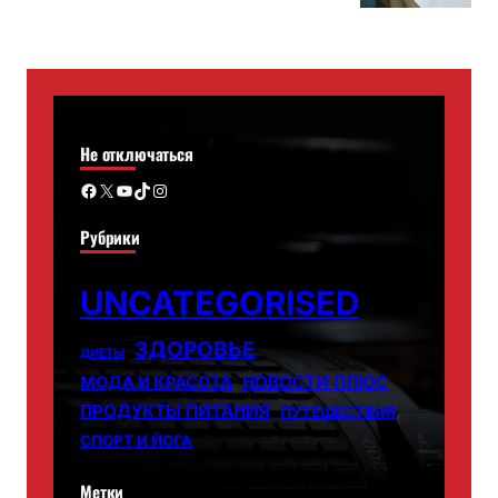
Не отключаться
Facebook
X
YouTube
TikTok
Instagram
Рубрики
UNCATEGORISED
ЗДОРОВЬЕ
ДИЕТЫ
НОВОСТИ ПЛЮС
МОДА И КРАСОТА
ПРОДУКТЫ ПИТАНИЯ
ПУТЕШЕСТВИЯ
СПОРТ И ЙОГА
Метки