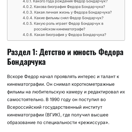
Какого года рождения Федор Бондарчук?
н
Какова биография Федора Бондарчука?
а
Какая личная жизнь у Федора Бондарчука?
Какие фильмы снял Федор Бондарчук?
я
Какую роль играет Федор Бондарчук в
л
российском кинематографе?
и
Какая биография у Федора Бондарчука?
ч
н
Раздел 1: Детство и юность Федора
а
Бондарчука
я
ж
и
Вскоре Федор начал проявлять интерес и талант к
з
кинематографии. Он снимал короткометражные
н
фильмы на любительскую камеру и редактировал их
ь
самостоятельно. В 1990 году он поступил во
Всероссийский государственный институт
кинематографии (ВГИК), где получил высшее
образование по специальности «режиссура».