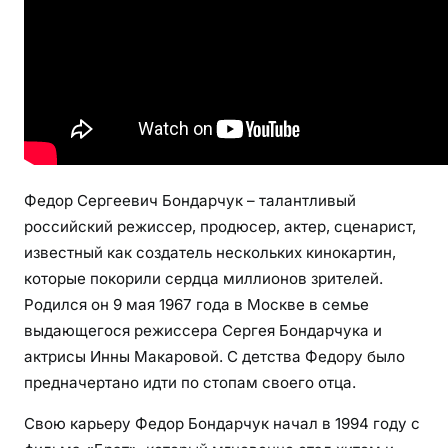
е
ш
н
ы
й
р
е
ж
Федор Сергеевич Бондарчук – талантливый
и
российский режиссер, продюсер, актер, сценарист,
с
известный как создатель нескольких кинокартин,
с
которые покорили сердца миллионов зрителей.
е
Родился он 9 мая 1967 года в Москве в семье
р
,
выдающегося режиссера Сергея Бондарчука и
а
актрисы Инны Макаровой. С детства Федору было
к
предначертано идти по стопам своего отца.
т
Свою карьеру Федор Бондарчук начал в 1994 году с
е