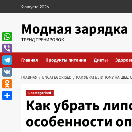
Перейти
9 августа 2026
к
содержимому
Модная зарядка
ТРЕНД ТРЕНИРОВОК
WhatsApp
Viber
Главная
Продукты питания
Диеты
Здоров
Telegram
ГЛАВНАЯ
UNCATEGORISED
КАК УБРАТЬ ЛИПОМУ НА ШЕЕ:
VK
Odnoklassniki
Uncategorised
Как убрать лип
Отправить
особенности о