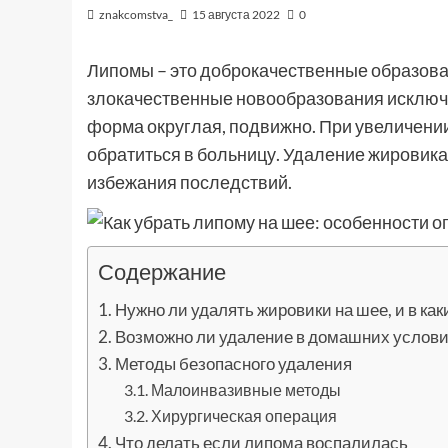
znakcomstva_
15 августа 2022
0
Липомы – это доброкачественные образов
злокачественные новообразования исключен
форма округлая, подвижно. При увеличени
обратиться в больницу. Удаление жировика
избежания последствий.
Содержание
Нужно ли удалять жировики на шее, и в ка
Возможно ли удаление в домашних услов
Методы безопасного удаления
Малоинвазивные методы
Хирургическая операция
Что делать если липома воспалилась