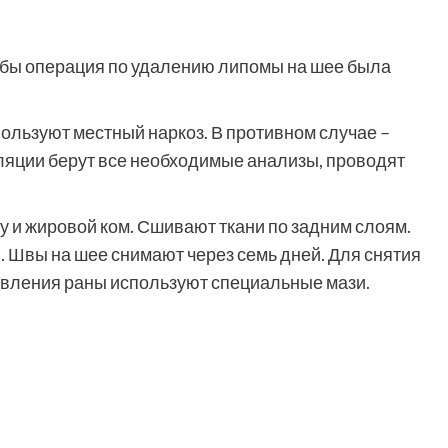
обы операция по удалению липомы на шее была
ользуют местный наркоз. В противном случае –
яции берут все необходимые анализы, проводят
 и жировой ком. Сшивают ткани по задним слоям.
 Швы на шее снимают через семь дней. Для снятия
ивления раны используют специальные мази.