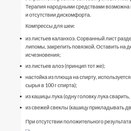
Терапия народными средствами возможна п
и отсутствии дискомфорта.
Компрессы для шеи:
из листьев каланхоэ. Сорванный лист разд
липомы, закрепить повязкой. Оставить на д
исчезновения;
из листьев алоэ (принцип тот же);
настойка из плюща на спирту, используется 
сырья в 100 г спирта);
из кашицы лука (одну головку лука сварить,
из свежей свеклы (кашицу прикладывать два
При отсутствии положительного результата