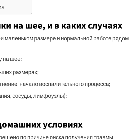
ия
и на шее, и в каких случаях
и маленьком размере и нормальной работе рядом
 на шее:
ьших размерах;
нение, начало воспалительного процесса;
ния, сосуды, лимфоузлы);
домашних условиях
рещено по причине риска получения травмы.