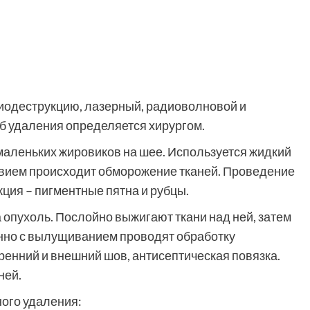
иодеструкцию, лазерный, радиоволновой и
 удаления определяется хирургом.
маленьких жировиков на шее. Используется жидкий
ствием происходит обморожение тканей. Проведение
ция – пигментные пятна и рубцы.
 опухоль. Послойно выжигают ткани над ней, затем
нно с вылущиванием проводят обработку
енний и внешний шов, антисептическая повязка.
ней.
ого удаления: