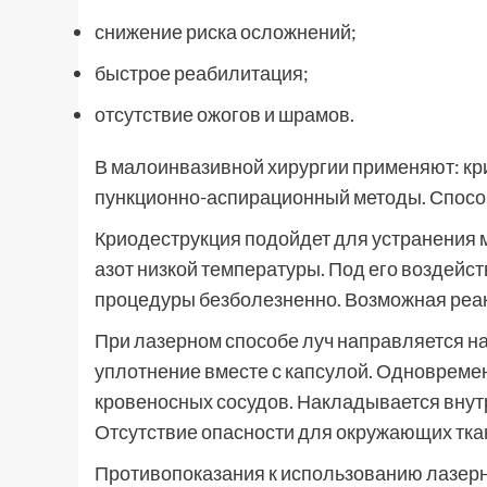
снижение риска осложнений;
быстрое реабилитация;
отсутствие ожогов и шрамов.
В малоинвазивной хирургии применяют: кр
пункционно-аспирационный методы. Способ
Криодеструкция подойдет для устранения 
азот низкой температуры. Под его воздей
процедуры безболезненно. Возможная реак
При лазерном способе луч направляется на
уплотнение вместе с капсулой. Одновреме
кровеносных сосудов. Накладывается внутр
Отсутствие опасности для окружающих тка
Противопоказания к использованию лазерн