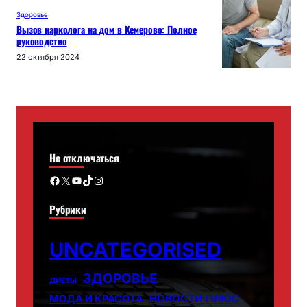
Здоровье
Вызов нарколога на дом в Кемерово: Полное
руководство
22 октября 2024
Не отключаться
Facebook
X
YouTube
TikTok
Instagram
Рубрики
UNCATEGORISED
ЗДОРОВЬЕ
ДИЕТЫ
НОВОСТИ ПЛЮС
МОДА И КРАСОТА