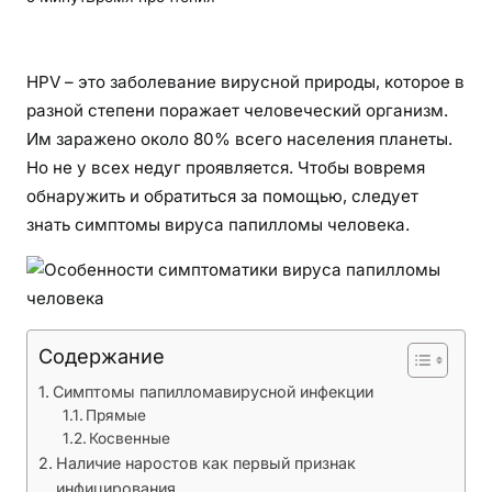
о
б
е
HPV – это заболевание вирусной природы, которое в
н
разной степени поражает человеческий организм.
н
Им заражено около 80% всего населения планеты.
о
Но не у всех недуг проявляется. Чтобы вовремя
с
обнаружить и обратиться за помощью, следует
т
знать симптомы вируса папилломы человека.
и
с
и
м
п
Содержание
т
о
Симптомы папилломавирусной инфекции
м
Прямые
Косвенные
а
Наличие наростов как первый признак
т
инфицирования