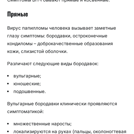
е
л
Прямые
о
в
Вирус папилломы человека вызывает заметные
е
глазу симптомы: бородавки, остроконечные
к
кондиломы – доброкачественные образования
а
кожи, слизистой оболочки.
Различают следующие виды бородавок:
вульгарные;
юношеские;
подошвенные.
Вульгарные бородавки клинически проявляются
симптоматикой:
множественные наросты;
локализируются на руках (пальцы, околоногтевая