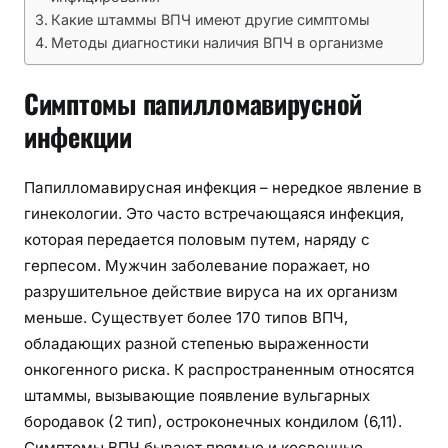
и
Какие штаммы ВПЧ имеют другие симптомы
к
Методы диагностики наличия ВПЧ в организме
и
в
Симптомы папилломавирусной
и
р
инфекции
у
с
Папилломавирусная инфекция – нередкое явление в
а
гинекологии. Это часто встречающаяся инфекция,
п
которая передается половым путем, наряду с
а
герпесом. Мужчин заболевание поражает, но
п
и
разрушительное действие вируса на их организм
л
меньше. Существует более 170 типов ВПЧ,
л
обладающих разной степенью выраженности
о
онкогенного риска. К распространенным относятся
м
штаммы, вызывающие появление вульгарных
ы
бородавок (2 тип), остроконечных кондилом (6,11).
ч
Симптомы ВПЧ бывают прямые и косвенные.