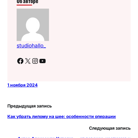
Об авторе
studiohallo_
Facebook
X
Instagram
YouTube
1 ноября 2024
Предыдущая запись
Как убрать липому на шее: особенности операции
Следующая запись