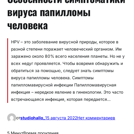
вируса папилломы
человека
HPV – это заболевание вирусной природы, которое в
разной степени поражает человеческий организм. Им
заражено около 80% всего населения планеты. Но не у
всех недуг проявляется. Чтобы вовремя обнаружить и
обратиться за помощью, следует знать симптомы
вируса папилломы человека. Симптомы
папилломавирусной инфекции Папилломавирусная
инфекция – нередкое явление в гинекологии. Это часто
встречающаяся инфекция, которая передается…
к
от
studiohallo_
15 августа 2022
Нет комментариев
О
с
5 Минут
Время прочтения