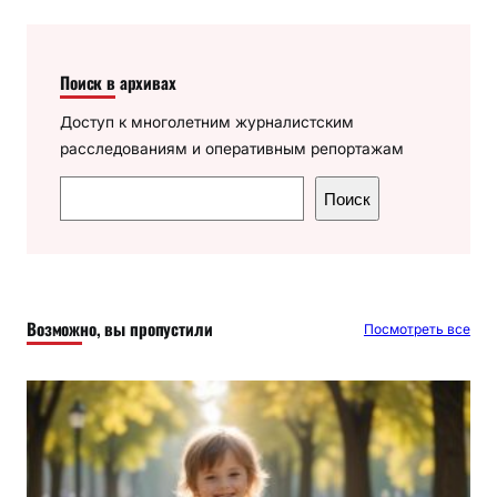
Поиск в архивах
Доступ к многолетним журналистским
расследованиям и оперативным репортажам
П
Поиск
о
и
с
к
Возможно, вы пропустили
Посмотреть все