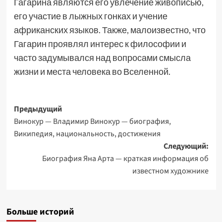
Гагарина являются его увлечение живописью,
его участие в лыжных гонках и учение
африканских языков. Также, малоизвестно, что
Гагарин проявлял интерес к философии и
часто задумывался над вопросами смысла
жизни и места человека во Вселенной.
Навигация
Предыдущий
Винокур — Владимир Винокур — биография,
записи
Википедия, национальность, достижения
Следующий:
Биография Яна Арта — краткая информация об
известном художнике
Больше историй