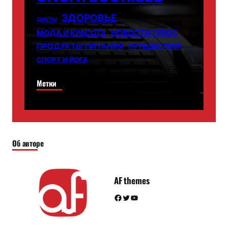
ЗДОРОВЬЕ
ДИЕТЫ
НОВОСТИ ПЛЮС
МОДА И КРАСОТА
ПРОДУКТЫ ПИТАНИЯ
ПУТЕШЕСТВИЯ
СПОРТ И ЙОГА
Метки
Об авторе
AF themes
Facebook
Twitter
YouTube