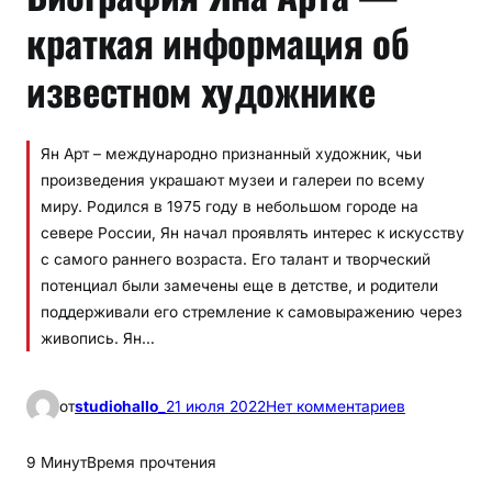
краткая информация об
известном художнике
Ян Арт – международно признанный художник, чьи
произведения украшают музеи и галереи по всему
миру. Родился в 1975 году в небольшом городе на
севере России, Ян начал проявлять интерес к искусству
с самого раннего возраста. Его талант и творческий
потенциал были замечены еще в детстве, и родители
поддерживали его стремление к самовыражению через
живопись. Ян…
к
от
studiohallo_
21 июля 2022
Нет комментариев
Б
и
9 Минут
Время прочтения
о