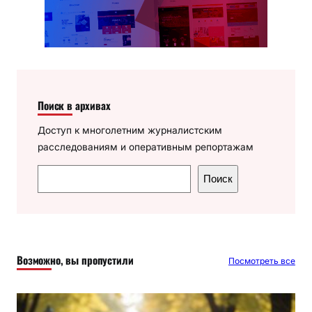
Поиск в архивах
Доступ к многолетним журналистским
расследованиям и оперативным репортажам
П
Поиск
о
и
с
к
Возможно, вы пропустили
Посмотреть все