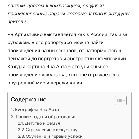
с
светом, цветом и композицией, создавая
т
проникновенные образы, которые затрагивают душу
н
зрителя.
о
м
Ян Арт активно выставляется как в России, так и за
х
рубежом. В его репертуаре можно найти
у
произведения разных жанров, от натюрмортов и
д
пейзажей до портретов и абстрактных композиций.
о
Каждая картина Яна Арта – это уникальное
ж
произведение искусства, которое отражает его
н
внутренний мир и переживания.
и
к
Содержание
е
Биография Яна Арта
Ранние годы и образование
Детство и семья
Стремление к искусству
Обучение и первые успехи