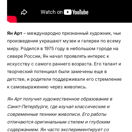
к
а
я
и
н
Ян Арт
– международно признанный художник, чьи
ф
произведения украшают музеи и галереи по всему
о
миру. Родился в 1975 году в небольшом городе на
р
севере России, Ян начал проявлять интерес к
м
искусству с самого раннего возраста. Его талант и
а
ц
творческий потенциал были замечены еще в
и
детстве, и родители поддерживали его стремление
я
к самовыражению через живопись.
о
Ян Арт получил художественное образование в
б
Санкт-Петербурге, где изучал классические и
и
з
современные техники живописи. Его работы
в
отличаются оригинальным стилем и глубоким
е
содержанием. Ян часто экспериментирует со