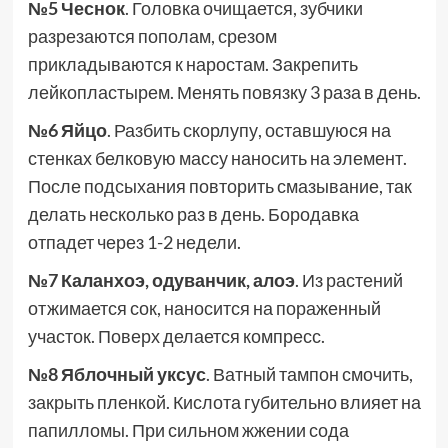
№5 Чеснок
. Головка очищается, зубчики
разрезаются пополам, срезом
прикладываются к наростам. Закрепить
лейкопластырем. Менять повязку 3 раза в день.
№6 Яйцо
. Разбить скорлупу, оставшуюся на
стенках белковую массу наносить на элемент.
После подсыхания повторить смазывание, так
делать несколько раз в день. Бородавка
отпадет через 1-2 недели.
№7 Каланхоэ, одуванчик, алоэ
. Из растений
отжимается сок, наносится на пораженный
участок. Поверх делается компресс.
№8 Яблочный уксус
. Ватный тампон смочить,
закрыть пленкой. Кислота губительно влияет на
папилломы. При сильном жжении сода