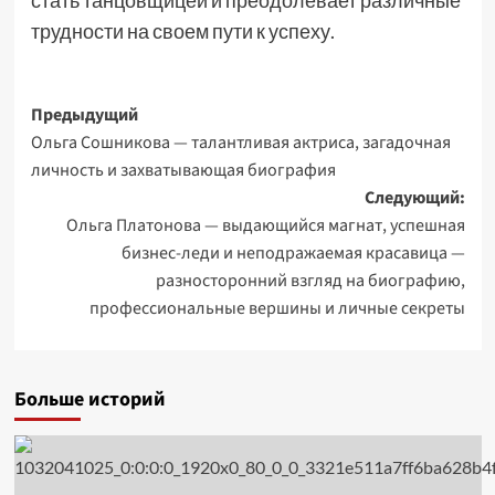
стать танцовщицей и преодолевает различные
трудности на своем пути к успеху.
Навигация
Предыдущий
Ольга Сошникова — талантливая актриса, загадочная
записи
личность и захватывающая биография
Следующий:
Ольга Платонова — выдающийся магнат, успешная
бизнес-леди и неподражаемая красавица —
разносторонний взгляд на биографию,
профессиональные вершины и личные секреты
Больше историй