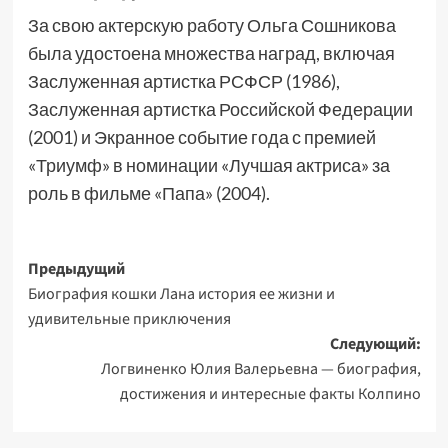
За свою актерскую работу Ольга Сошникова
была удостоена множества наград, включая
Заслуженная артистка РСФСР (1986),
Заслуженная артистка Российской Федерации
(2001) и Экранное событие года с премией
«Триумф» в номинации «Лучшая актриса» за
роль в фильме «Папа» (2004).
Навигация
Предыдущий
Биография кошки Лана история ее жизни и
записи
удивительные приключения
Следующий:
Логвиненко Юлия Валерьевна — биография,
достижения и интересные факты Колпино