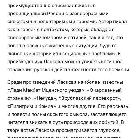
преимущественно описывает жизнь в
к
провинциальной России с разнообразными
и
сюжетами и неповторимыми героями. Автор писал
й
п
как о героях с подтекстом, которые обладают
и
своеобразным юмором и сатирой, так и о тех, кто
с
попал в сложные жизненные ситуации, будь то
а
любовные истории или социальные проблемы. В
т
произведениях Лескова можно увидеть истинное
е
отражение русской действительности того времени.
л
ь
Среди произведений Лескова наиболее известны
,
«Леди Макбет Мценского уезда», «Очарованный
ж
странник», «Некуда», «Врублевский переворот»,
и
«Пилигрим и бомба» и многие другие. Его рассказы
з
и повести полны скрытого смысла, заставляющего
н
читателя вникать в суть происходящих событий. В
ь
творчестве Лескова просматривается глубокое
и