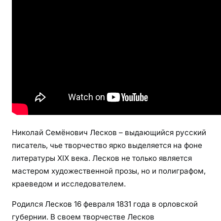
ч
Л
е
с
к
о
в
—
в
е
л
Николай Семёнович Лесков – выдающийся русский
и
писатель, чье творчество ярко выделяется на фоне
к
литературы XIX века. Лесков не только является
и
мастером художественной прозы, но и полиграфом,
й
краеведом и исследователем.
р
у
Родился Лесков 16 февраля 1831 года в орловской
с
губернии. В своем творчестве Лесков
с