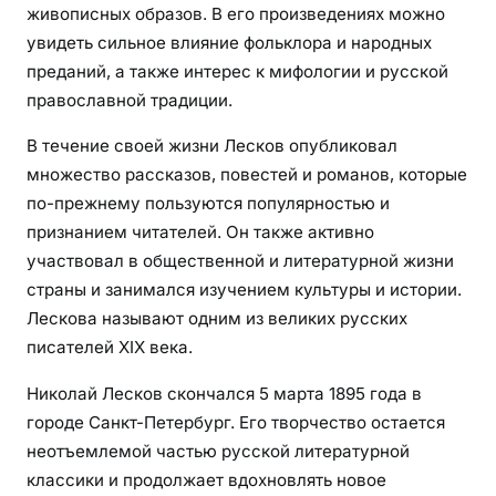
живописных образов. В его произведениях можно
л
увидеть сильное влияние фольклора и народных
е
преданий, а также интерес к мифологии и русской
й
православной традиции.
и
к
В течение своей жизни Лесков опубликовал
р
множество рассказов, повестей и романов, которые
и
по-прежнему пользуются популярностью и
т
признанием читателей. Он также активно
и
участвовал в общественной и литературной жизни
к
страны и занимался изучением культуры и истории.
о
в
Лескова называют одним из великих русских
писателей XIX века.
Николай Лесков скончался 5 марта 1895 года в
городе Санкт-Петербург. Его творчество остается
неотъемлемой частью русской литературной
классики и продолжает вдохновлять новое