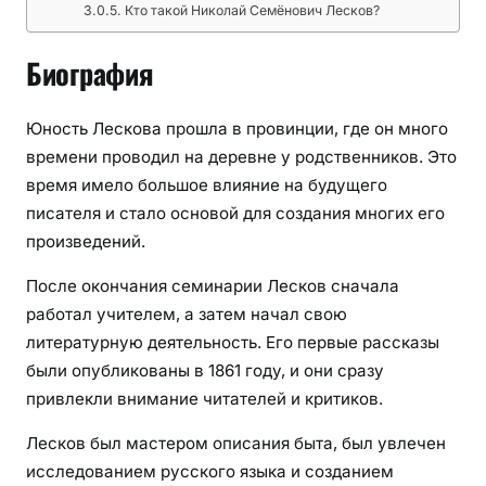
Кто такой Николай Семёнович Лесков?
ч
а
Биография
т
л
я
Юность Лескова прошла в провинции, где он много
ю
времени проводил на деревне у родственников. Это
т
время имело большое влияние на будущего
м
писателя и стало основой для создания многих его
н
произведений.
о
г
После окончания семинарии Лесков сначала
и
работал учителем, а затем начал свою
х
литературную деятельность. Его первые рассказы
ч
были опубликованы в 1861 году, и они сразу
и
привлекли внимание читателей и критиков.
т
а
Лесков был мастером описания быта, был увлечен
т
исследованием русского языка и созданием
е