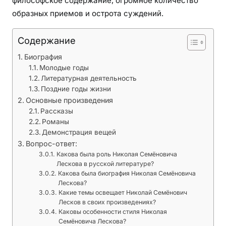
философское содержание, огромное количество
н
образных приемов и острота суждений.
а
с
Содержание
л
е
Биография
д
Молодые годы
и
Литературная деятельность
е
Поздние годы жизни
к
Основные произведения
Рассказы
о
Романы
т
Демонстрация вещей
о
Вопрос-ответ:
р
Какова была роль Николая Семёновича
о
Лескова в русской литературе?
г
Какова была биография Николая Семёновича
Лескова?
о
Какие темы освещает Николай Семёнович
в
Лесков в своих произведениях?
п
Каковы особенности стиля Николая
е
Семёновича Лескова?