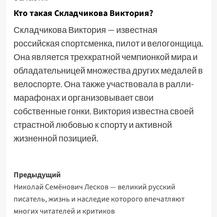
Кто такая Складчикова Виктория?
Складчикова Виктория — известная
российская спортсменка, пилот и велогонщица.
Она является трехкратной чемпионкой мира и
обладательницей множества других медалей в
велоспорте. Она также участвовала в ралли-
марафонах и организовывает свои
собственные гонки. Виктория известна своей
страстной любовью к спорту и активной
жизненной позицией.
Навигация
Предыдущий
Николай Семёнович Лесков — великий русский
записи
писатель, жизнь и наследие которого впечатляют
многих читателей и критиков