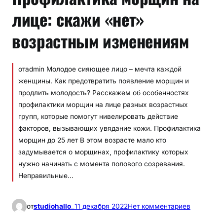
лице: скажи «нет»
возрастным изменениям
отadmin Молодое сияющее лицо – мечта каждой
женщины. Как предотвратить появление морщин и
продлить молодость? Расскажем об особенностях
профилактики морщин на лице разных возрастных
групп, которые помогут нивелировать действие
факторов, вызывающих увядание кожи. Профилактика
морщин до 25 лет В этом возрасте мало кто
задумывается о морщинах, профилактику которых
нужно начинать с момента полового созревания.
Неправильные…
к
от
studiohallo_
11 декабря 2022
Нет комментариев
П