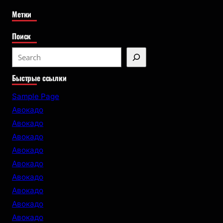
Метки
Поиск
S
e
Быстрые ссылки
a
r
Sample Page
c
Авокадо
h
Авокадо
Авокадо
Авокадо
Авокадо
Авокадо
Авокадо
Авокадо
Авокадо