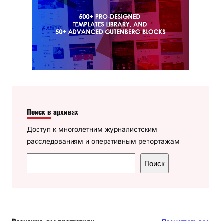
Поиск в архивах
Доступ к многолетним журналистским
расследованиям и оперативным репортажам
П
Поиск
о
и
с
к
Возможно, вы пропустили