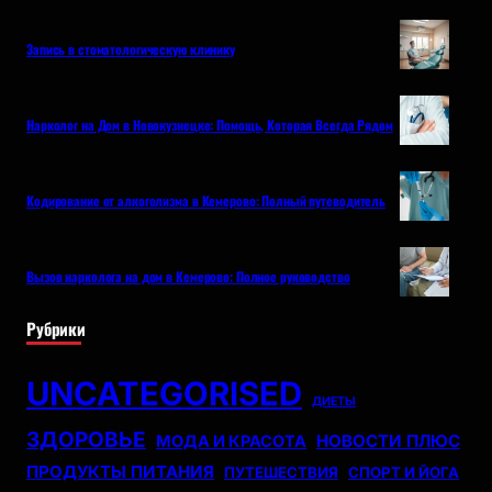
Запись в стоматологическую клинику
Нарколог на Дом в Новокузнецке: Помощь, Которая Всегда Рядом
Кодирование от алкоголизма в Кемерово: Полный путеводитель
Вызов нарколога на дом в Кемерово: Полное руководство
Рубрики
UNCATEGORISED
ДИЕТЫ
ЗДОРОВЬЕ
НОВОСТИ ПЛЮС
МОДА И КРАСОТА
ПРОДУКТЫ ПИТАНИЯ
ПУТЕШЕСТВИЯ
СПОРТ И ЙОГА