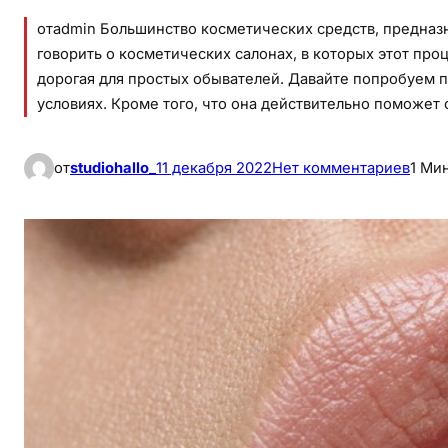
отadmin Большинство косметических средств, предназн
говорить о косметических салонах, в которых этот пр
дорогая для простых обывателей. Давайте попробуем п
условиях. Кроме того, что она действительно поможет
к
от
studiohallo_
11 декабря 2022
Нет комментариев
1 Ми
М
а
с
к
а
д
л
я
у
в
е