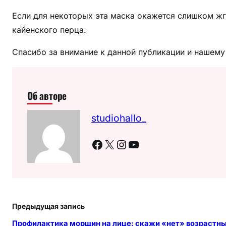
Если для некоторых эта маска окажется слишком жгу
кайенского перца.
Спасибо за внимание к данной публикации и нашему 
Об авторе
studiohallo_
Facebook
X
Instagram
YouTube
Предыдущая запись
Профилактика морщин на лице: скажи «нет» возрастн