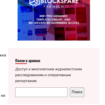
жке
Поиск в архивах
Доступ к многолетним журналистским
расследованиям и оперативным
репортажам
П
Поиск
 не
о
и