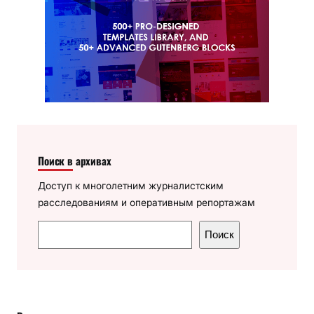
Поиск в архивах
Доступ к многолетним журналистским
расследованиям и оперативным репортажам
П
Поиск
о
и
с
к