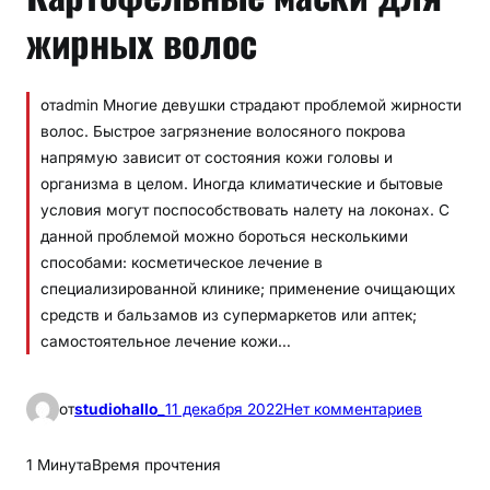
жирных волос
отadmin Многие девушки страдают проблемой жирности
волос. Быстрое загрязнение волосяного покрова
напрямую зависит от состояния кожи головы и
организма в целом. Иногда климатические и бытовые
условия могут поспособствовать налету на локонах. С
данной проблемой можно бороться несколькими
способами: косметическое лечение в
специализированной клинике; применение очищающих
средств и бальзамов из супермаркетов или аптек;
самостоятельное лечение кожи…
к
от
studiohallo_
11 декабря 2022
Нет комментариев
К
а
1 Минута
Время прочтения
р