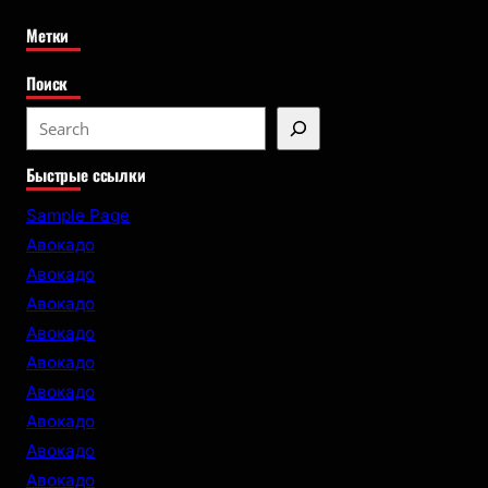
Метки
Поиск
S
e
Быстрые ссылки
a
r
Sample Page
c
Авокадо
h
Авокадо
Авокадо
Авокадо
Авокадо
Авокадо
Авокадо
Авокадо
Авокадо