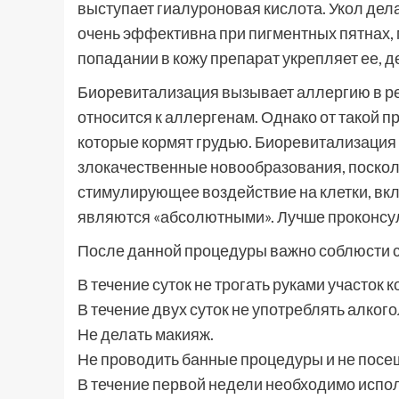
выступает гиалуроновая кислота. Укол дел
очень эффективна при пигментных пятнах, 
попадании в кожу препарат укрепляет ее, д
Биоревитализация вызывает аллергию в ред
относится к аллергенам. Однако от такой 
которые кормят грудью. Биоревитализация
злокачественные новообразования, поскол
стимулирующее воздействие на клетки, вк
являются «абсолютными». Лучше проконсул
После данной процедуры важно соблюсти 
В течение суток не трогать руками участок 
В течение двух суток не употреблять алког
Не делать макияж.
Не проводить банные процедуры и не посе
В течение первой недели необходимо испо