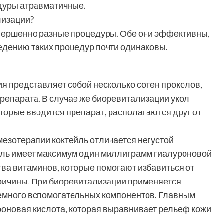
дуры атравматичные.
лизации?
вершенно разные процедуры. Обе они эффективны,
ведению таких процедур почти одинаковы.
я представляет собой несколько сотен проколов,
препарата. В случае же биоревитализации укол
которые вводится препарат, располагаются друг от
мезотерапии коктейль отличается негустой
ейль имеет максимум один миллиграмм гиалуроновой
тва витаминов, которые помогают избавиться от
 причины. При биоревитализации применяется
немного вспомогательных компонентов. Главным
оновая кислота, которая выравнивает рельеф кожи