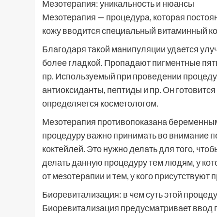
Мезотерапия: уникальность и нюансы
Мезотерапия — процедура, которая постоян
кожу вводится специальный витаминный ко
Благодаря такой манипуляции удается улуч
более гладкой. Пропадают пигментные пятн
пр. Используемый при проведении процеду
антиоксиданты, пептиды и пр. Он готовитс
определяется косметологом.
Мезотерапия противопоказана беременным
процедуру важно принимать во внимание п
коктейлей. Это нужно делать для того, что
делать данную процедуру тем людям, у кот
от мезотерапии и тем, у кого присутствуют
Биоревитализация: в чем суть этой процед
Биоревитализация предусматривает ввод п