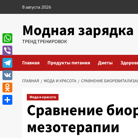
Перейти
8 августа 2026
к
содержимому
Модная зарядка
ТРЕНД ТРЕНИРОВОК
WhatsApp
Viber
Главная
Продукты питания
Диеты
Здоров
Telegram
ГЛАВНАЯ
МОДА И КРАСОТА
СРАВНЕНИЕ БИОРЕВИТАЛИЗА
VK
Odnoklassniki
Мода и красота
Сравнение био
Отправить
мезотерапии