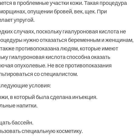
ается в проблемные участки кожи. Такая процедура
морщинах, опущении бровей, век, щек. При
елает упругой.
ких случаях, поскольку гиалуроновая кислота не
процедуры нужно отказаться беременным и женщинам,
 также противопоказана людям, которые имеют
ьку гиалуроновая кислота способна оказать
лючая опухолевые. Не все противопоказания
ьтироваться со специалистом.
следующие условия:
кожи, в который была сделана инъекция.
ольные напитки.
щать бассейн.
льзовать специальную косметику.