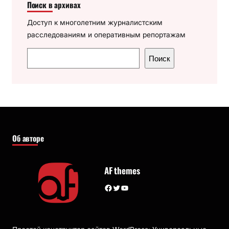
Поиск в архивах
Доступ к многолетним журналистским
расследованиям и оперативным репортажам
П
Поиск
о
и
с
к
Об авторе
AF themes
Facebook
Twitter
YouTube