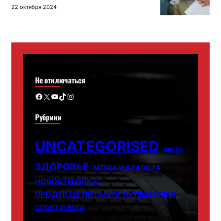
22 октября 2024
Не отключаться
Facebook
X
YouTube
TikTok
Instagram
Рубрики
UNCATEGORISED
ДИЕТЫ
ЗДОРОВЬЕ
МОДА И КРАСОТА
НОВОСТИ ПЛЮС
ПРОДУКТЫ ПИТАНИЯ
ПУТЕШЕСТВИЯ
СПОРТ И ЙОГА