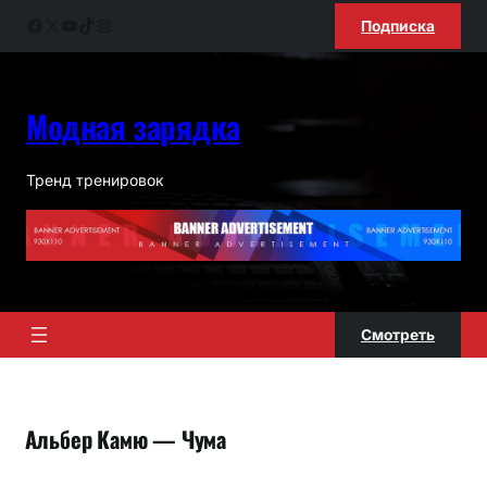
Перейти
Facebook
X
YouTube
TikTok
Instagram
Подписка
к
содержимому
Модная зарядка
Тренд тренировок
Смотреть
Альбер Камю — Чума