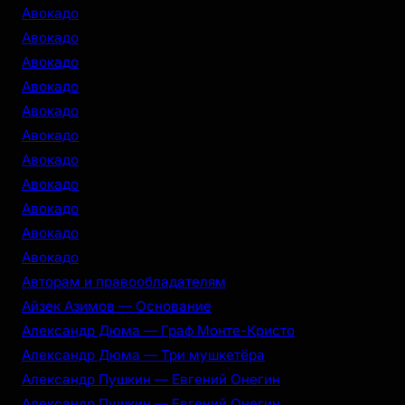
c
Авокадо
h
Авокадо
Авокадо
Авокадо
Авокадо
Авокадо
Авокадо
Авокадо
Авокадо
Авокадо
Авокадо
Авторам и правообладателям
Айзек Азимов — Основание
Александр Дюма — Граф Монте-Кристо
Александр Дюма — Три мушкетёра
Александр Пушкин — Евгений Онегин
Александр Пушкин — Евгений Онегин