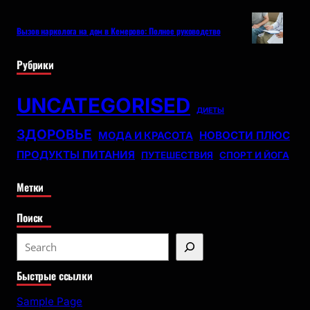
Вызов нарколога на дом в Кемерово: Полное руководство
Рубрики
UNCATEGORISED
ДИЕТЫ
ЗДОРОВЬЕ
НОВОСТИ ПЛЮС
МОДА И КРАСОТА
ПРОДУКТЫ ПИТАНИЯ
ПУТЕШЕСТВИЯ
СПОРТ И ЙОГА
Метки
Поиск
S
e
Быстрые ссылки
a
r
Sample Page