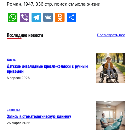
Роман, 1947, 336 стр. поиск смысла жизни
W
Vi
T
V
O
О
h
b
el
K
d
т
at
er
e
n
п
Последние новости
Посмотреть все
s
gr
o
р
A
a
kl
а
Диеты
p
m
a
в
Детские инвалидные кресла-коляски с ручным
приводом
p
s
и
6 апреля 2026
s
т
ni
ь
ki
Здоровье
Запись в стоматологическую клинику
25 марта 2026