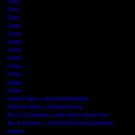
Горох
Горох
Горох
Груша
Груша
Груша
Груша
Груша
Груша
Груша
Груша
Груша
Гюнтер Грасс — Жестяной барабан
Даниэль Дефо — Робинзон Крузо
Дж. Д. Сэлинджер — Над пропастью во ржи
Дж. К. Роулинг — Гарри Поттер и философский
камень