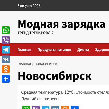
Перейти
8 августа 2026
к
содержимому
Модная зарядка
ТРЕНД ТРЕНИРОВОК
WhatsApp
Viber
Главная
Продукты питания
Диеты
Здоров
Telegram
ГЛАВНАЯ
НОВОСИБИРСК
VK
Новосибирск
Odnoklassniki
Отправить
Средняя температура: 12°C, Стоимость отеля
Лучший сезон: весна