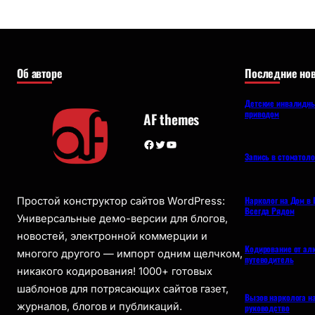
Об авторе
Последние нов
Детские инвалидны
приводом
AF themes
Facebook
Twitter
YouTube
Запись в стоматол
Нарколог на Дом в 
Простой конструктор сайтов WordPress:
Всегда Рядом
Универсальные демо-версии для блогов,
новостей, электронной коммерции и
Кодирование от ал
многого другого — импорт одним щелчком,
путеводитель
никакого кодирования! 1000+ готовых
шаблонов для потрясающих сайтов газет,
Вызов нарколога н
журналов, блогов и публикаций.
руководство