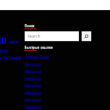
с
к
Поиск
S
ED
e
ДИЕТЫ
Быстрые ссылки
a
СОТА
r
Sample Page
Ы ПИТАНИЯ
c
Авокадо
h
Авокадо
Авокадо
Авокадо
Авокадо
Авокадо
Авокадо