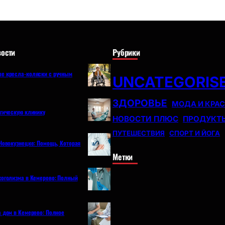
ости
Рубрики
е кресла-коляски с ручным
UNCATEGORIS
ЗДОРОВЬЕ
МОДА И КРА
огическую клинику
НОВОСТИ ПЛЮС
ПРОДУКТ
ПУТЕШЕСТВИЯ
СПОРТ И ЙОГА
Новокузнецке: Помощь, Которая
Метки
коголизма в Кемерово: Полный
а дом в Кемерово: Полное