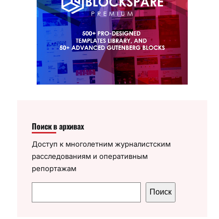
Поиск в архивах
Доступ к многолетним журналистским
расследованиям и оперативным
репортажам
П
Поиск
о
и