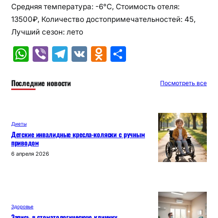
Средняя температура: -6°C, Стоимость отеля:
13500₽, Количество достопримечательностей: 45,
Лучший сезон: лето
W
Vi
T
V
O
О
h
b
el
K
d
т
at
er
e
n
п
Последние новости
Посмотреть все
s
gr
o
р
A
a
kl
а
Диеты
p
m
a
в
Детские инвалидные кресла-коляски с ручным
приводом
p
s
и
6 апреля 2026
s
т
ni
ь
ki
Здоровье
Запись в стоматологическую клинику