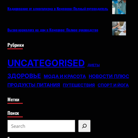
Кодирование от алкоголизма в Кемерово: Полный путеводитель
Вызов нарколога на дом в Кемерово: Полное руководство
Рубрики
UNCATEGORISED
ДИЕТЫ
ЗДОРОВЬЕ
НОВОСТИ ПЛЮС
МОДА И КРАСОТА
ПРОДУКТЫ ПИТАНИЯ
ПУТЕШЕСТВИЯ
СПОРТ И ЙОГА
Метки
Поиск
S
e