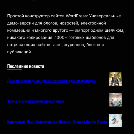
Простой конструктор сайтов WordPress: Универсальные
демо-версии для блогов, новостей, электронной
коммерции и многого другого — импорт одним щелчком,
никакого кодирования! 1000+ готовых шаблонов для
потрясающих сайтов газет, журналов, блогов и
публикаций.
Последние новости
Детские инвалидные кресла-коляски с ручным приводом
Запись в стоматологическую клинику
Нарколог на Дом в Новокузнецке: Помощь, Которая Всегда Рядом