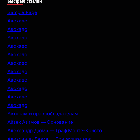
Быстрые ссылки
a
r
Sample Page
c
Авокадо
h
Авокадо
Авокадо
Авокадо
Авокадо
Авокадо
Авокадо
Авокадо
Авокадо
Авокадо
Авокадо
Авторам и правообладателям
Айзек Азимов — Основание
Александр Дюма — Граф Монте-Кристо
Александр Дюма — Три мушкетёра