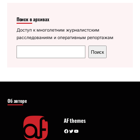
Поиск в архивах
Доступ к многолетним журналистским
расследованиям и оперативным репортажам
П
Поиск
о
и
с
к
Об авторе
AF themes
Facebook
Twitter
YouTube