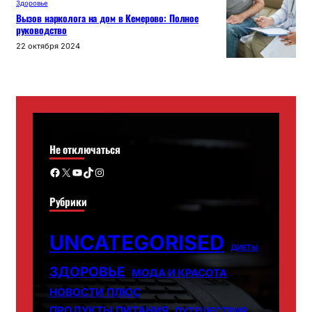
Здоровье
Вызов нарколога на дом в Кемерово: Полное
руководство
22 октября 2024
Не отключаться
Facebook
X
YouTube
TikTok
Instagram
Рубрики
UNCATEGORISED
ДИЕТЫ
ЗДОРОВЬЕ
МОДА И КРАСОТА
НОВОСТИ ПЛЮС
ПРОДУКТЫ ПИТАНИЯ
ПУТЕШЕСТВИЯ